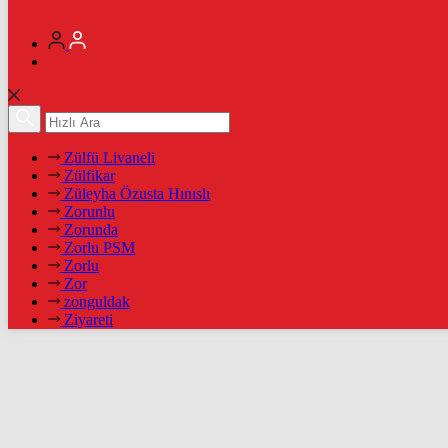
Zülfü Livaneli
Zülfikar
Züleyha Özusta Hınıslı
Zorunlu
Zorunda
Zorlu PSM
Zorlu
Zor
zonguldak
Ziyareti