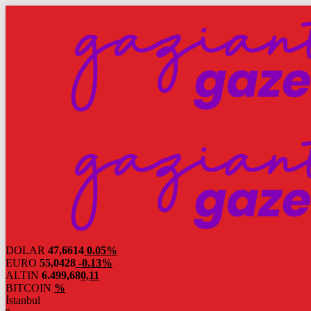
DOLAR
47,6614
0.05%
EURO
55,0428
-0.13%
ALTIN
6.499,68
0,11
BITCOIN
%
İstanbul