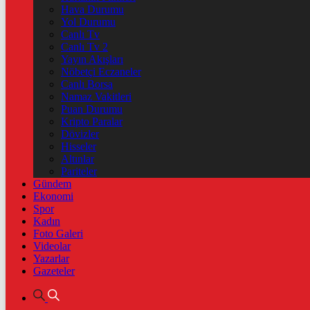
Hava Durumu
Yol Durumu
Canlı Tv
Canlı Tv 2
Yayın Akışları
Nöbetçi Eczaneler
Canlı Borsa
Namaz Vakitleri
Puan Durumu
Kripto Paralar
Dövizler
Hisseler
Altınlar
Pariteler
Gündem
Ekonomi
Spor
Kadın
Foto Galeri
Videolar
Yazarlar
Gazeteler