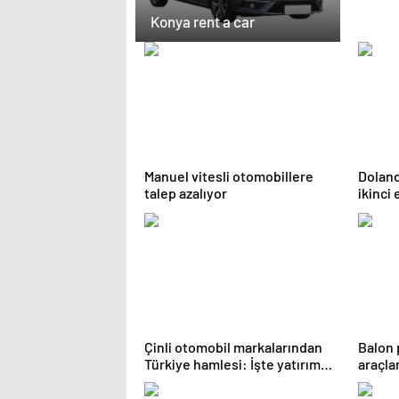
Konya rent a car
Manuel vitesli otomobillere
Dolandı
talep azalıyor
ikinci 
etmeni
Çinli otomobil markalarından
Balon p
Türkiye hamlesi: İşte yatırım
araçla
yapmaya sıcak bakan üreticiler
kalıyo