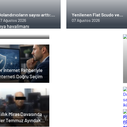
olandırıcıların sayısı arttı:
Yenilenen Fiat Scudo ve
şte ikinci el otomobil alırken
Ulysse Türkiye’de satışta
7 Ağustos 2026
07 Ağustos 2026
dikkat etmeniz gerekenler
nya havalimanı
sfer
r İnternet Rehberiyle
İnterneti Doğru Seçim
ıllık Miras Davasında
ler Temmuz Ayındaki
ar Duruşmasına