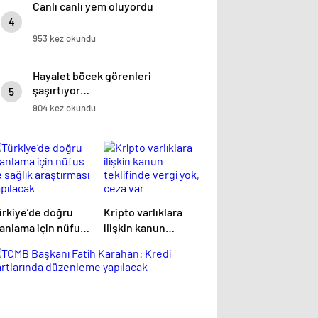
Canlı canlı yem oluyordu
4
953 kez okundu
Hayalet böcek görenleri
şaşırtıyor…
5
904 kez okundu
ürkiye’de doğru
Kripto varlıklara
lanlama için nüfus
ilişkin kanun
 sağlık
teklifinde vergi yok,
raştırması
ceza var
apılacak