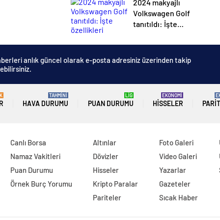
2024 makyajlı
Volkswagen Golf
tanıtıldı: İşte
özellikleri
berleri anlık güncel olarak e-posta adresiniz üzerinden takip
ebilirsiniz.
K
TAHMİNİ
LİG
EKONOMİ
E
R
HAVA DURUMU
PUAN DURUMU
HISSELER
PARI
Canlı Borsa
Altınlar
Foto Galeri
Namaz Vakitleri
Dövizler
Video Galeri
Puan Durumu
Hisseler
Yazarlar
Örnek Burç Yorumu
Kripto Paralar
Gazeteler
Pariteler
Sıcak Haber