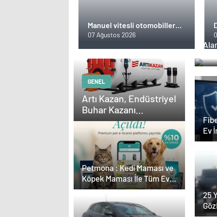
Manuel vitesli otomobillere
D
talep azalıyor
İ
07 Ağustos 2026
0
Ala
tran
GENEL
Artı Kazan, Endüstriyel
Buhar Kazanı
Çözümleriyle Üretim
Fibe
Ev 
Tesislerine Verimli
Sistemler Sunuyor
Petmona : Kedi Maması ve
Köpek Maması İle Tüm Evcil
Hayvan Ürünleri
25 Y
Göz
Kar