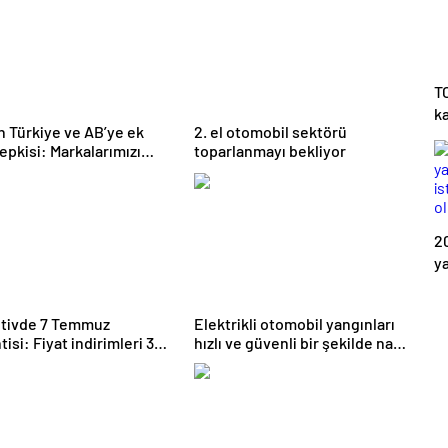
T
k
n Türkiye ve AB’ye ek
2. el otomobil sektörü
tepkisi: Markalarımızı
toparlanmayı bekliyor
acağız
2
y
is
o
tivde 7 Temmuz
Elektrikli otomobil yangınları
tisi: Fiyat indirimleri 300
hızlı ve güvenli bir şekilde nasıl
’yi buldu
söndürülür