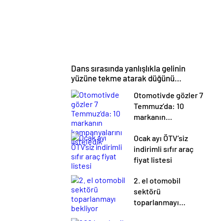
Dans sırasında yanlışlıkla gelinin
yüzüne tekme atarak düğünü
mahvetti
Otomotivde gözler 7
Temmuz’da: 10
markanın
kampanyalarını
Ocak ayı ÖTV’siz
listeledik
indirimli sıfır araç
fiyat listesi
2. el otomobil
sektörü
toparlanmayı
bekliyor