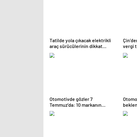
Tatilde yola çıkacak elektrikli
Çin’de
araç sürücülerinin dikkat
vergi 
etmesi gereken 10 madde
savun
Otomotivde gözler 7
Otomo
Temmuz’da: 10 markanın
beklen
kampanyalarını listeledik
bin TL