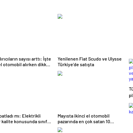
rıcıların sayısı arttı: İşte
Yenilenen Fiat Scudo ve Ulysse
el otomobil alırken dikkat
Türkiye’de satışta
z gerekenler
T
p
ve
a
y
atladı mı: Elektrikli
Mayısta ikinci el otomobil
r kalite konusunda sınıfta
pazarında en çok satan 10
r
marka ve model