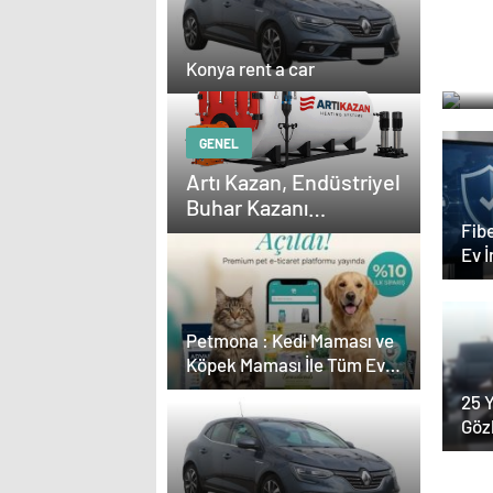
Çevr
Ala
Konya rent a car
tran
GENEL
Artı Kazan, Endüstriyel
Buhar Kazanı
Çözümleriyle Üretim
Fibe
Ev 
Tesislerine Verimli
Sistemler Sunuyor
Petmona : Kedi Maması ve
Köpek Maması İle Tüm Evcil
Hayvan Ürünleri
25 Y
Göz
Kar
Çevr