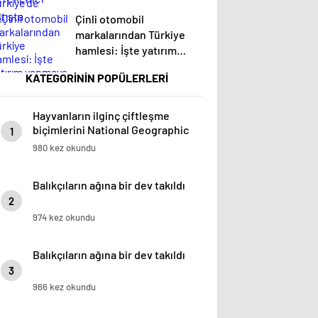
Çinli otomobil
markalarından Türkiye
hamlesi: İşte yatırım
yapmaya sıcak bakan
KATEGORİNİN POPÜLERLERİ
üreticiler
Hayvanların ilginç çiftleşme
biçimlerini National Geographic
1
görüntüledi.
980 kez okundu
Balıkçıların ağına bir dev takıldı
2
974 kez okundu
Balıkçıların ağına bir dev takıldı
3
966 kez okundu