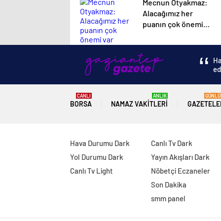
Mecnun Otyakmaz:
Alacağımız her
puanın çok önemi
var
Ha
ed
CANLI
ANLIK
GÜNLÜ
BORSA
NAMAZ VAKITLERI
GAZETELE
Hava Durumu Dark
Canlı Tv Dark
Yol Durumu Dark
Yayın Akışları Dark
Canlı Tv Light
Nöbetçi Eczaneler
Son Dakika
smm panel