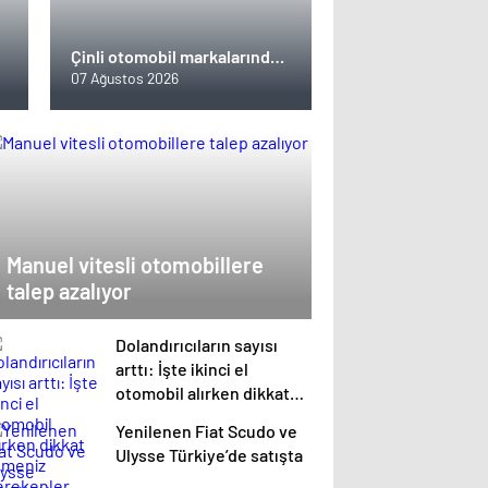
Çinli otomobil markalarından
Türkiye hamlesi: İşte yatırım
07 Ağustos 2026
yapmaya sıcak bakan
üreticiler
Manuel vitesli otomobillere
talep azalıyor
Dolandırıcıların sayısı
arttı: İşte ikinci el
otomobil alırken dikkat
etmeniz gerekenler
Yenilenen Fiat Scudo ve
Ulysse Türkiye’de satışta