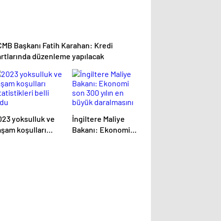
CMB Başkanı Fatih Karahan: Kredi
artlarında düzenleme yapılacak
023 yoksulluk ve
İngiltere Maliye
aşam koşulları
Bakanı: Ekonomi
tatistikleri belli
son 300 yılın en
ldu
büyük daralmasını
yaşayacak