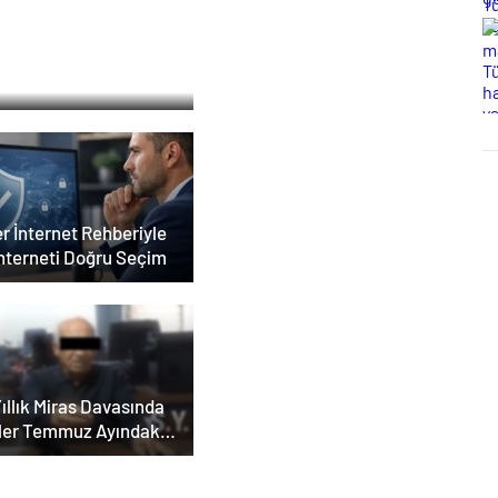
ildi
nya havalimanı
sfer
r İnternet Rehberiyle
İnterneti Doğru Seçim
ıllık Miras Davasında
ler Temmuz Ayındaki
ar Duruşmasına
ildi