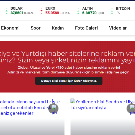
DOLAR
EURO
ALTIN
BITCOIN
47,6601
55,0389
6.497,70
%
0.04%
-0.13%
0,08
Ekonomi
Spor
Kadın
Foto Galeri
Videolar