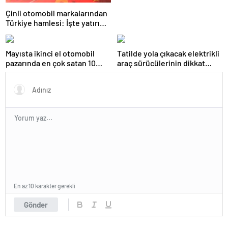
Çinli otomobil markalarından
Türkiye hamlesi: İşte yatırım
yapmaya sıcak bakan
üreticiler
Mayısta ikinci el otomobil
Tatilde yola çıkacak elektrikli
pazarında en çok satan 10
araç sürücülerinin dikkat
marka ve model
etmesi gereken 10 madde
En az 10 karakter gerekli
Gönder