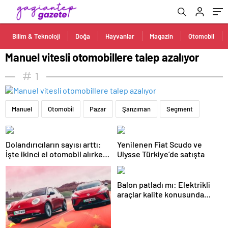
Bilim & Teknoloji
Doğa
Hayvanlar
Magazin
Otomobil
Manuel vitesli otomobillere talep azalıyor
1
Manuel
Otomobil
Pazar
Şanzıman
Segment
Dolandırıcıların sayısı arttı:
Yenilenen Fiat Scudo ve
İşte ikinci el otomobil alırken
Ulysse Türkiye’de satışta
dikkat etmeniz gerekenler
Balon patladı mı: Elektrikli
araçlar kalite konusunda
sınıfta kalıyor