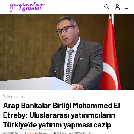
yapması cazip
209 okunma
Arap Bankalar Birliği Mohammed El
Etreby: Uluslararası yatırımcıların
Türkiye’de yatırım yapması cazip
2 Haziran 2024 00:18
ABONE OL
News