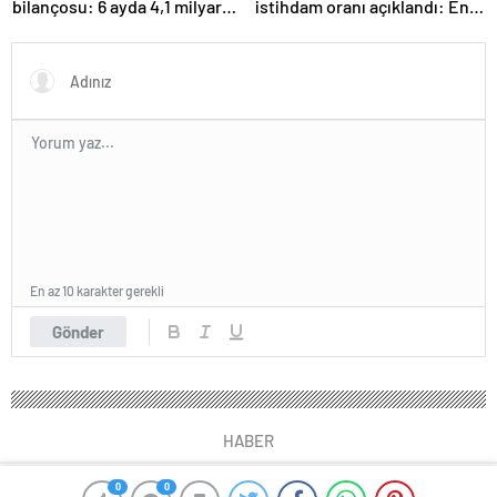
bilançosu: 6 ayda 4,1 milyar
istihdam oranı açıklandı: En
TL ceza
fazla iş özel eğitim
öğretmenliğinde
En az 10 karakter gerekli
Gönder
HABER
0
0