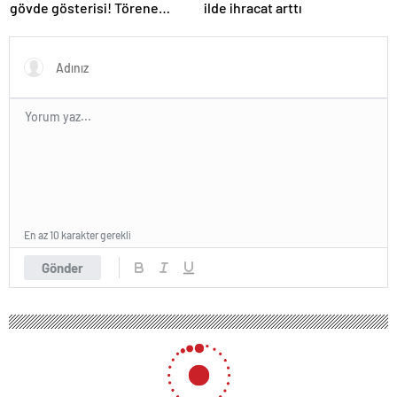
gövde gösterisi! Törene
ilde ihracat arttı
damga vuran anlar
En az 10 karakter gerekli
Gönder