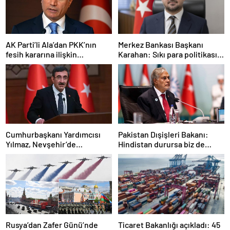
AK Parti’li Ala’dan PKK’nın
Merkez Bankası Başkanı
fesih kararına ilişkin
Karahan: Sıkı para politikası
açıklama: Pazarlık söz konusu
duruşumuz sürecek
değildir
Cumhurbaşkanı Yardımcısı
Pakistan Dışişleri Bakanı:
Yılmaz, Nevşehir’de
Hindistan durursa biz de
temaslarda bulundu! ‘Hiç
duracağız
kimsenin tereddütü olmasın’
Rusya’dan Zafer Günü’nde
Ticaret Bakanlığı açıkladı: 45