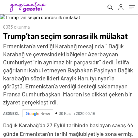
8033 okunma
Trump’tan seçim sonrası ilk mülakat
Ermenistan'a verdiği Karabağ mesajında “ Dağlık
Karabağ ve çevresindeki bölgeler Azerbaycan
Cumhuriyeti'nin ayrılmaz bir parçasıdır” dedi. İstifa
çağrılarını kabul etmeyen Başbakan Paşinyan Dağlık
karabağ'ın sözde lideri Arayik Harutyunyan'la
görüştü. Ermenistan'a verdiği desteği saklamayan
Fransa Cumhurbaşkanı Macron ise dikkat çeken bir
ziyaret gerçekleştirdi.
30 Kasım 2020 00:19
ABONE OL
News
Dağlık Karabağ’da 27 Eylül tarihinde başlayan savaş 44
günde Ermenistan’ın tarihi mağlubiyetiyle sona ermiş,