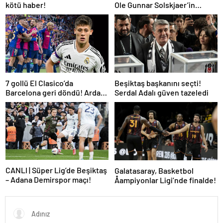
kötü haber!
Ole Gunnar Solskjaer’in
tepkisi dikkat çekti
7 gollü El Clasico’da
Beşiktaş başkanını seçti!
Barcelona geri döndü! Arda
Serdal Adalı güven tazeledi
oynadı, Mbappe yetmedi
CANLI | Süper Lig’de Beşiktaş
Galatasaray, Basketbol
– Adana Demirspor maçı!
Åampiyonlar Ligi’nde finalde!