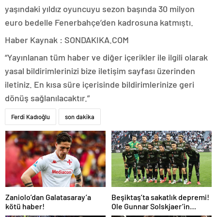
yaşındaki yıldız oyuncuyu sezon başında 30 milyon
euro bedelle Fenerbahçe’den kadrosuna katmıştı.
Haber Kaynak : SONDAKIKA.COM
“Yayınlanan tüm haber ve diğer içerikler ile ilgili olarak
yasal bildirimlerinizi bize iletişim sayfası üzerinden
iletiniz. En kısa süre içerisinde bildirimlerinize geri
dönüş sağlanılacaktır.”
Ferdi Kadıoğlu
son dakika
Zaniolo’dan Galatasaray’a
Beşiktaş’ta sakatlık depremi!
kötü haber!
Ole Gunnar Solskjaer’in
tepkisi dikkat çekti