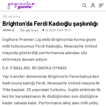
166 okunma
Brighton’da Ferdi Kadıoğlu şaşkınlığı
22 Ekim 2024 19:21
ABONE OL
News
İngiltere Premier Lig ekibi Brighton’da forma giyen
milli futbolcumuz Ferdi Kadıoğlu, Newcastle United
maçında gösterdiği performansla adından söz
ettirmeye devam ediyor.
İLK 11 BAŞLADI, 90 DAKİKA OYNADI
Yaz transfer döneminde Brighton’ın Fenerbahçe’den
kadrosuna kattığı Ferdi, Newcastle United maçına ilk
11’de başladı. 25 yaşındaki futbolcu, İngiliz ekibinde ilk
kez bir karşılaşmanın ilk düdüğünden son düdüğüne
kadar sahada kaldı. Performansı alkış alan milli yıldız,