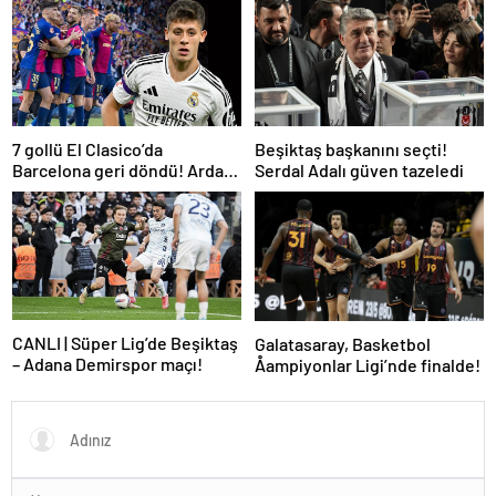
7 gollü El Clasico’da
Beşiktaş başkanını seçti!
Barcelona geri döndü! Arda
Serdal Adalı güven tazeledi
oynadı, Mbappe yetmedi
CANLI | Süper Lig’de Beşiktaş
Galatasaray, Basketbol
– Adana Demirspor maçı!
Åampiyonlar Ligi’nde finalde!