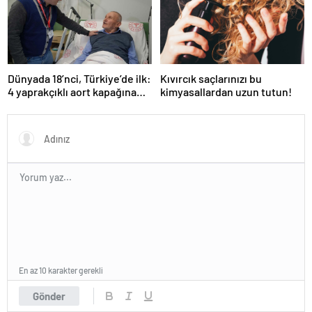
Dünyada 18’nci, Türkiye’de ilk:
Kıvırcık saçlarınızı bu
4 yaprakçıklı aort kapağına
kimyasallardan uzun tutun!
TAVİ operasyonu
En az 10 karakter gerekli
Gönder