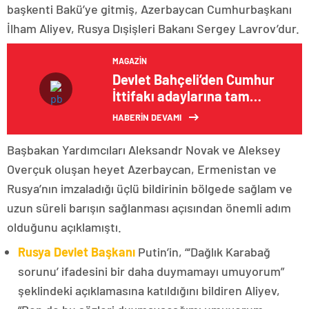
başkenti Bakü’ye gitmiş, Azerbaycan Cumhurbaşkanı
İlham Aliyev, Rusya Dışişleri Bakanı Sergey Lavrov’dur.
MAGAZIN
Devlet Bahçeli’den Cumhur
İttifakı adaylarına tam
destek açıklaması
HABERİN DEVAMI
Başbakan Yardımcıları Aleksandr Novak ve Aleksey
Overçuk oluşan heyet Azerbaycan, Ermenistan ve
Rusya’nın imzaladığı üçlü bildirinin bölgede sağlam ve
uzun süreli barışın sağlanması açısından önemli adım
olduğunu açıklamıştı.
Rusya Devlet Başkanı
Putin’in, “‘Dağlık Karabağ
sorunu’ ifadesini bir daha duymamayı umuyorum”
şeklindeki açıklamasına katıldığını bildiren Aliyev,