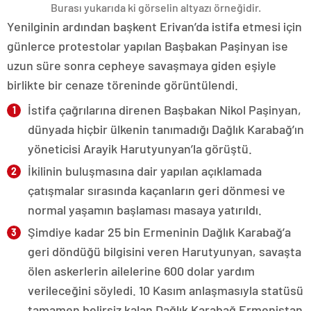
Burası yukarıda ki görselin altyazı örneğidir.
Yenilginin ardından başkent Erivan’da istifa etmesi için
günlerce protestolar yapılan Başbakan Paşinyan ise
uzun süre sonra cepheye savaşmaya giden eşiyle
birlikte bir cenaze töreninde görüntülendi.
İstifa çağrılarına direnen Başbakan Nikol Paşinyan,
dünyada hiçbir ülkenin tanımadığı Dağlık Karabağ’ın
yöneticisi Arayik Harutyunyan’la görüştü.
İkilinin buluşmasına dair yapılan açıklamada
çatışmalar sırasında kaçanların geri dönmesi ve
normal yaşamın başlaması masaya yatırıldı.
Şimdiye kadar 25 bin Ermeninin Dağlık Karabağ’a
geri döndüğü bilgisini veren Harutyunyan, savaşta
ölen askerlerin ailelerine 600 dolar yardım
verileceğini söyledi. 10 Kasım anlaşmasıyla statüsü
tamamen belirsiz kalan Dağlık Karabağ Ermenistan