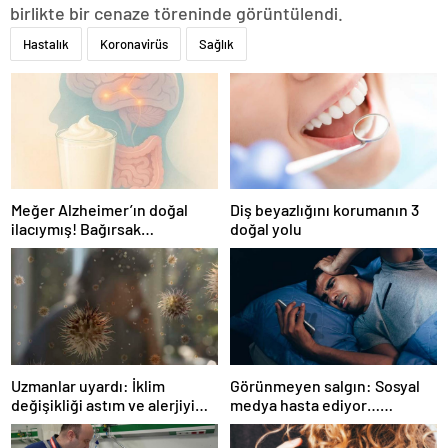
birlikte bir cenaze töreninde görüntülendi.
Hastalık
Koronavirüs
Sağlık
Meğer Alzheimer’ın doğal
Diş beyazlığını korumanın 3
ilacıymış! Bağırsak
doğal yolu
iltihaplanmasını önlüyor…
Uzmanlar uyardı: İklim
Görünmeyen salgın: Sosyal
değişikliği astım ve alerjiyi
medya hasta ediyor…
tetikliyor
Fiziksel, duygusal, zihinsel
etkilerine inanamayacaksınız