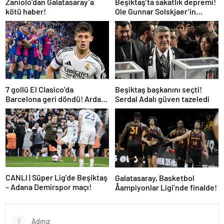
Zaniolo’dan Galatasaray’a
Beşiktaş’ta sakatlık depremi!
kötü haber!
Ole Gunnar Solskjaer’in
tepkisi dikkat çekti
7 gollü El Clasico’da
Beşiktaş başkanını seçti!
Barcelona geri döndü! Arda
Serdal Adalı güven tazeledi
oynadı, Mbappe yetmedi
CANLI | Süper Lig’de Beşiktaş
Galatasaray, Basketbol
– Adana Demirspor maçı!
Åampiyonlar Ligi’nde finalde!