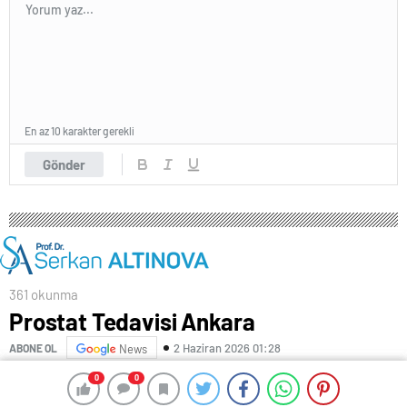
En az 10 karakter gerekli
Gönder
361 okunma
Prostat Tedavisi Ankara
2 Haziran 2026 01:28
ABONE OL
News
0
0
0
0
İdrar yapmada zorlanma, gece sık idrara çıkma, zayıf