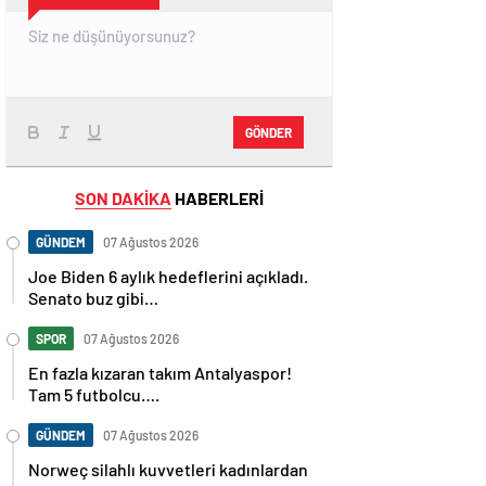
GÖNDER
SON DAKİKA
HABERLERİ
GÜNDEM
07 Ağustos 2026
Joe Biden 6 aylık hedeflerini açıkladı.
Senato buz gibi…
SPOR
07 Ağustos 2026
En fazla kızaran takım Antalyaspor!
Tam 5 futbolcu….
GÜNDEM
07 Ağustos 2026
Norweç silahlı kuvvetleri kadınlardan