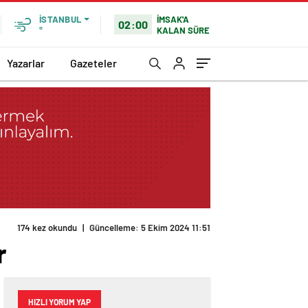
İMSAK'A
İSTANBUL
02:00
KALAN SÜRE
°
Yazarlar
Gazeteler
r
HIZLI YORUM YAP