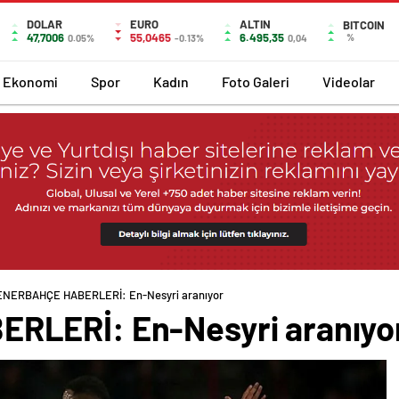
DOLAR
EURO
ALTIN
BITCOIN
47,7006
55,0465
6.495,35
%
0.05%
-0.13%
0,04
Ekonomi
Spor
Kadın
Foto Galeri
Videolar
ENERBAHÇE HABERLERİ: En-Nesyri aranıyor
LERİ: En-Nesyri aranıyo