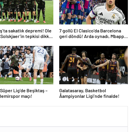
ş’ta sakatlık depremi! Ole
7 gollü El Clasico’da Barcelona
Solskjaer’in tepkisi dikkat
geri döndü! Arda oynadı, Mbappe
yetmedi
 Süper Lig’de Beşiktaş –
Galatasaray, Basketbol
Demirspor maçı!
Åampiyonlar Ligi’nde finalde!