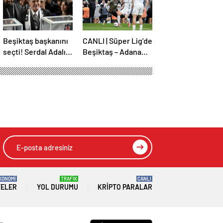
Beşiktaş başkanını
CANLI | Süper Lig’de
seçti! Serdal Adalı
Beşiktaş – Adana
güven tazeledi
Demirspor maçı!
trenörü seçildi
HIZLI YORUM YAP
GÖNDER