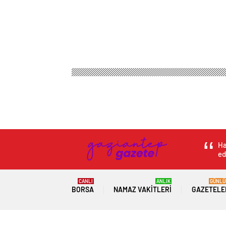
Gaziantep Haber Gazetesi
Spor
Basketbol
Gö
Gökdeniz Karadeni