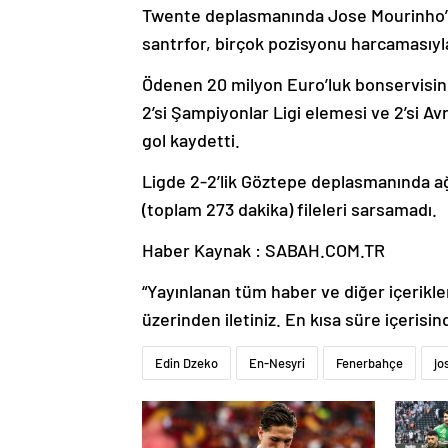
Twente deplasmanında Jose Mourinho’nu
santrfor, birçok pozisyonu harcamasıyl
Ödenen 20 milyon Euro’luk bonservisin 
2’si Şampiyonlar Ligi elemesi ve 2’si A
gol kaydetti.
Ligde 2-2’lik Göztepe deplasmanında a
(toplam 273 dakika) fileleri sarsamadı.
Haber Kaynak : SABAH.COM.TR
“Yayınlanan tüm haber ve diğer içerikler i
üzerinden iletiniz. En kısa süre içerisin
Edin Dzeko
En-Nesyri
Fenerbahçe
jo