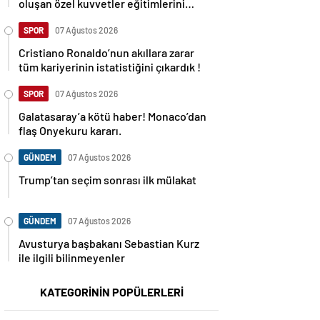
oluşan özel kuvvetler eğitimlerini
başlattı.
SPOR
07 Ağustos 2026
Cristiano Ronaldo’nun akıllara zarar
tüm kariyerinin istatistiğini çıkardık !
SPOR
07 Ağustos 2026
Galatasaray’a kötü haber! Monaco’dan
flaş Onyekuru kararı.
GÜNDEM
07 Ağustos 2026
Trump’tan seçim sonrası ilk mülakat
GÜNDEM
07 Ağustos 2026
Avusturya başbakanı Sebastian Kurz
ile ilgili bilinmeyenler
KATEGORİNİN POPÜLERLERİ