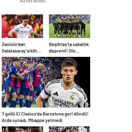
743 kez okundu
Zaniolo’dan
Beşiktaş’ta sakatlık
Galatasaray’a kötü
depremi! Ole
haber!
Gunnar Solskjaer’in
tepkisi dikkat çekti
7 gollü El Clasico’da Barcelona geri döndü!
Arda oynadı, Mbappe yetmedi