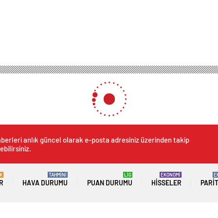
kdeniz Karadeniz Rusya’da FNL-2’de ayın antrenörü seçildi
z Rusya’da FNL-2’de ayın an