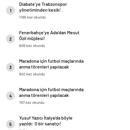
Diabate’ye Trabzonspor
yönetiminden kesik! .
1
1186 kez okundu
Fenerbahçe’ye Ada’dan Mesut
Özil müjdesi!
2
809 kez okundu
Maradona için futbol maçlarında
anma törenleri yapılacak
3
802 kez okundu
Maradona için futbol maçlarında
anma törenleri yapılacak
4
797 kez okundu
Yusuf Yazıcı İtalya’da böyle
yazıldı: O bir sanatçı!
5