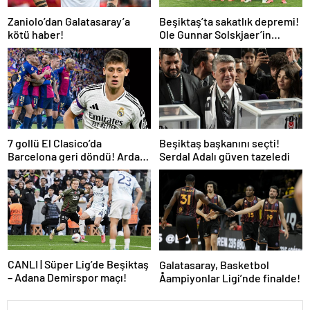
Zaniolo’dan Galatasaray’a
Beşiktaş’ta sakatlık depremi!
kötü haber!
Ole Gunnar Solskjaer’in
tepkisi dikkat çekti
7 gollü El Clasico’da
Beşiktaş başkanını seçti!
Barcelona geri döndü! Arda
Serdal Adalı güven tazeledi
oynadı, Mbappe yetmedi
CANLI | Süper Lig’de Beşiktaş
Galatasaray, Basketbol
– Adana Demirspor maçı!
Åampiyonlar Ligi’nde finalde!