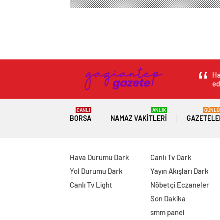
Ha
ed
CANLI
ANLIK
GÜNLÜ
BORSA
NAMAZ VAKITLERI
GAZETELE
Hava Durumu Dark
Canlı Tv Dark
Yol Durumu Dark
Yayın Akışları Dark
Canlı Tv Light
Nöbetçi Eczaneler
Son Dakika
smm panel