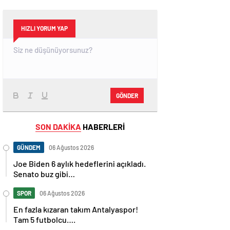
HIZLI YORUM YAP
GÖNDER
SON DAKİKA
HABERLERİ
GÜNDEM
06 Ağustos 2026
Joe Biden 6 aylık hedeflerini açıkladı.
Senato buz gibi…
SPOR
06 Ağustos 2026
En fazla kızaran takım Antalyaspor!
Tam 5 futbolcu….