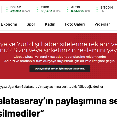
DOLAR
EURO
ALTIN
BITCOIN
47,5913
55,1403
6.546,25
%
0.04%
0.19%
0,77
Ekonomi
Spor
Kadın
Foto Galeri
Videolar
yyaz Uçar’dan Galatasaray’ın paylaşımına sert tepki: “Sileceğiz dediler
latasaray’ın paylaşımına se
silmediler”