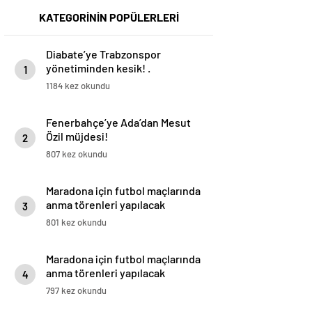
KATEGORİNİN POPÜLERLERİ
Diabate’ye Trabzonspor
yönetiminden kesik! .
1
1184 kez okundu
Fenerbahçe’ye Ada’dan Mesut
Özil müjdesi!
2
807 kez okundu
Maradona için futbol maçlarında
anma törenleri yapılacak
3
801 kez okundu
Maradona için futbol maçlarında
anma törenleri yapılacak
4
797 kez okundu