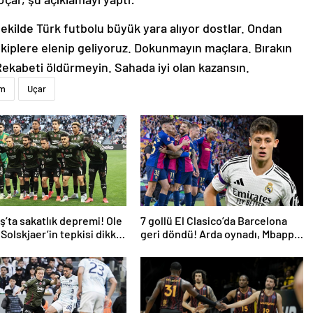
ekilde Türk futbolu büyük yara alıyor dostlar. Ondan
kiplere elenip geliyoruz. Dokunmayın maçlara. Bırakın
 Rekabeti öldürmeyin. Sahada iyi olan kazansın.
ım
Uçar
ş’ta sakatlık depremi! Ole
7 gollü El Clasico’da Barcelona
Solskjaer’in tepkisi dikkat
geri döndü! Arda oynadı, Mbappe
yetmedi