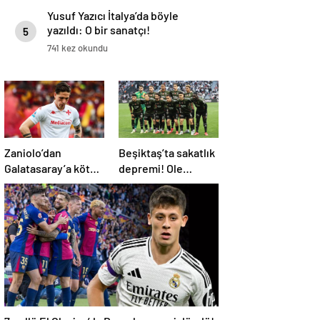
Yusuf Yazıcı İtalya’da böyle
yazıldı: O bir sanatçı!
5
741 kez okundu
Zaniolo’dan
Beşiktaş’ta sakatlık
Galatasaray’a kötü
depremi! Ole
haber!
Gunnar Solskjaer’in
tepkisi dikkat çekti