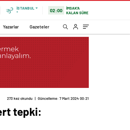
İMSAK'A
İSTANBUL
02:00
KALAN SÜRE
°
Yazarlar
Gazeteler
273 kez okundu
|
Güncelleme: 7 Mart 2024 00:21
rt tepki: