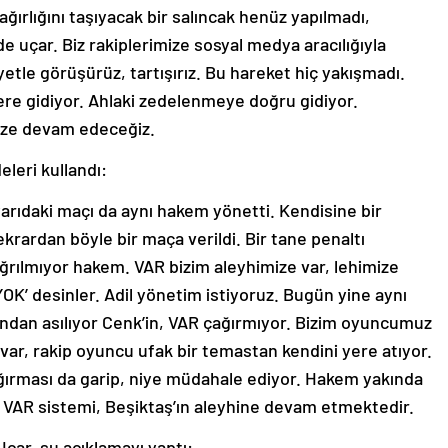
 ağırlığını taşıyacak bir salıncak henüz yapılmadı,
e uçar. Biz rakiplerimize sosyal medya aracılığıyla
tle görüşürüz, tartışırız. Bu hareket hiç yakışmadı.
lere gidiyor. Ahlaki zedelenmeye doğru gidiyor.
ize devam edeceğiz.
deleri kullandı:
arıdaki maçı da aynı hakem yönetti. Kendisine bir
krardan böyle bir maça verildi. Bir tane penaltı
ğrılmıyor hakem. VAR bizim aleyhimize var, lehimize
 YOK’ desinler. Adil yönetim istiyoruz. Bugün yine aynı
sından asılıyor Cenk’in, VAR çağırmıyor. Bizim oyuncumuz
ele var, rakip oyuncu ufak bir temastan kendini yere atıyor.
ğırması da garip, niye müdahale ediyor. Hakem yakında
 VAR sistemi, Beşiktaş’ın aleyhine devam etmektedir.
çar, şu açıklamayı yaptı: