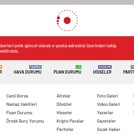
berleri anlık güncel olarak e-posta adresiniz üzerinden takip
ebilirsiniz.
K
TAHMİNİ
LİG
EKONOMİ
E
R
HAVA DURUMU
PUAN DURUMU
HISSELER
PARI
Canlı Borsa
Altınlar
Foto Galeri
Namaz Vakitleri
Dövizler
Video Galeri
Puan Durumu
Hisseler
Yazarlar
Örnek Burç Yorumu
Kripto Paralar
Gazeteler
Pariteler
Sıcak Haber