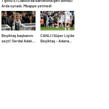
7 gollü El Clasico’da Barcelona geri döndü!
Arda oynadı, Mbappe yetmedi
Beşiktaş başkanını
CANLI | Süper Lig’de
seçti! Serdal Adalı
Beşiktaş – Adana
güven tazeledi
Demirspor maçı!