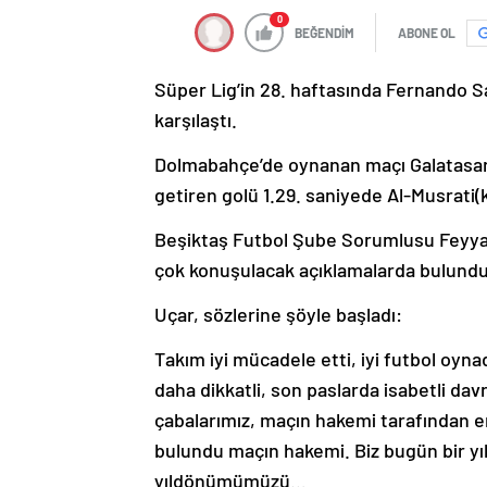
0
BEĞENDİM
ABONE OL
Süper Lig’in 28. haftasında Fernando S
karşılaştı.
Dolmabahçe’de oynanan maçı Galatasaray, 
getiren golü 1.29. saniyede Al-Musrati(k
Beşiktaş Futbol Şube Sorumlusu Feyyaz
çok konuşulacak açıklamalarda bulundu
Uçar, sözlerine şöyle başladı:
Takım iyi mücadele etti, iyi futbol oynad
daha dikkatli, son paslarda isabetli dav
çabalarımız, maçın hakemi tarafından e
bulundu maçın hakemi. Biz bugün bir y
yıldönümümüzü…