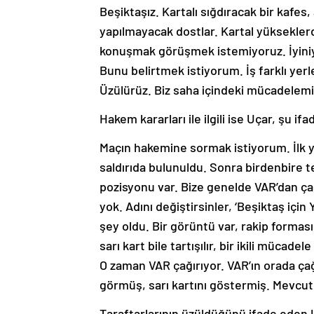
Beşiktaşız. Kartalı sığdıracak bir kafes,
yapılmayacak dostlar. Kartal yükseklerd
konuşmak görüşmek istemiyoruz. İyiniye
Bunu belirtmek istiyorum. İş farklı yer
Üzülürüz. Biz saha içindeki mücadelem
Hakem kararları ile ilgili ise Uçar, şu ifa
Maçın hakemine sormak istiyorum. İlk y
saldırıda bulunuldu. Sonra birdenbire te
pozisyonu var. Bize genelde VAR’dan ça
yok. Adını değiştirsinler, ‘Beşiktaş için
şey oldu. Bir görüntü var, rakip forma
sarı kart bile tartışılır, bir ikili mücad
O zaman VAR çağırıyor. VAR’ın orada ça
görmüş, sarı kartını göstermiş. Mevcut
Taraftarlarının üzüldüğünü ifade eden U