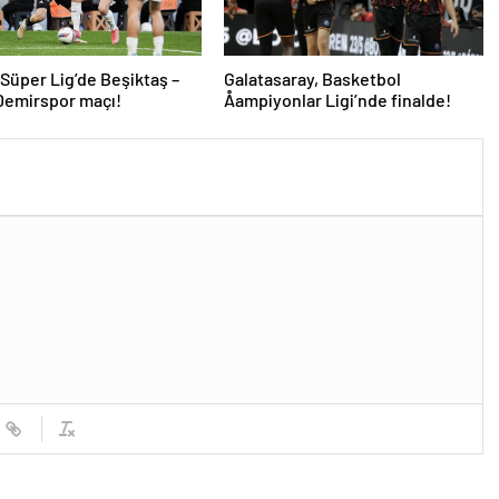
 Süper Lig’de Beşiktaş –
Galatasaray, Basketbol
Demirspor maçı!
Åampiyonlar Ligi’nde finalde!