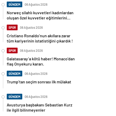
GÜNDEM
06 Ağustos 2026
Norweç silahlı kuvvetleri kadınlardan
oluşan özel kuvvetler eğitimlerini
başlattı.
SPOR
06 Ağustos 2026
Cristiano Ronaldo’nun akıllara zarar
tüm kariyerinin istatistiğini çıkardık !
SPOR
06 Ağustos 2026
Galatasaray’a kötü haber! Monaco’dan
flaş Onyekuru kararı.
GÜNDEM
06 Ağustos 2026
Trump’tan seçim sonrası ilk mülakat
GÜNDEM
06 Ağustos 2026
Avusturya başbakanı Sebastian Kurz
ile ilgili bilinmeyenler