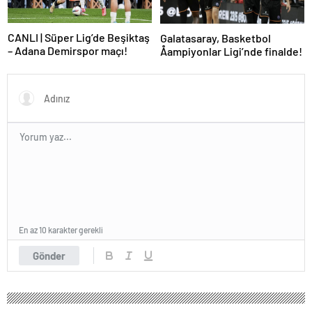
CANLI | Süper Lig’de Beşiktaş
Galatasaray, Basketbol
– Adana Demirspor maçı!
Åampiyonlar Ligi’nde finalde!
En az 10 karakter gerekli
Gönder