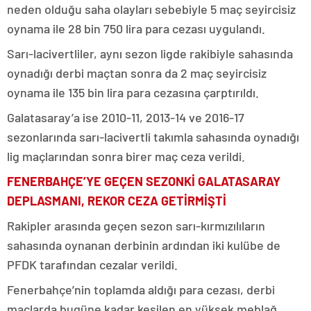
neden olduğu saha olayları sebebiyle 5 maç seyircisiz
oynama ile 28 bin 750 lira para cezası uygulandı.
Sarı-lacivertliler, aynı sezon ligde rakibiyle sahasında
oynadığı derbi maçtan sonra da 2 maç seyircisiz
oynama ile 135 bin lira para cezasına çarptırıldı.
Galatasaray’a ise 2010-11, 2013-14 ve 2016-17
sezonlarında sarı-lacivertli takımla sahasında oynadığı
lig maçlarından sonra birer maç ceza verildi.
FENERBAHÇE’YE GEÇEN SEZONKİ GALATASARAY
DEPLASMANI, REKOR CEZA GETİRMİŞTİ
Rakipler arasında geçen sezon sarı-kırmızılıların
sahasında oynanan derbinin ardından iki kulübe de
PFDK tarafından cezalar verildi.
Fenerbahçe’nin toplamda aldığı para cezası, derbi
maçlarda bugüne kadar kesilen en yüksek meblağ