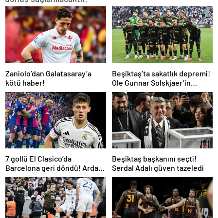
Zaniolo’dan Galatasaray’a
Beşiktaş’ta sakatlık depremi!
kötü haber!
Ole Gunnar Solskjaer’in
tepkisi dikkat çekti
7 gollü El Clasico’da
Beşiktaş başkanını seçti!
Barcelona geri döndü! Arda
Serdal Adalı güven tazeledi
oynadı, Mbappe yetmedi