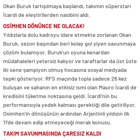
Okan Buruk tartışılmaya başlandı, takımın süperstarı
İcardi de eleştirilerden nasibini aldı.
OSİMHEN DÖNÜNCE NE OLACAK!
Yıldızlarla dolu kadroyu idare etmekte zorlanan Okan
Buruk, sezon başından beri kolay gol yiyen savunmaya
çözüm bulamıyor. Buruk’un oyuna kenardan
müdahaleleri yetersiz kalıyor ve taraftarlar da üst üste
iki sene şampiyon olmuş hocasına sosyal medyada
tepki gösteriyor. RFS maçında topla sadece 26 kez
buluşan ve sahanın en etkisiz ismi olan Mauro İcardi de
kredisini tüketme noktasına geldi. İcardi’nin bu
performansıyla yedek kalması gerektiği dile getiriliyor.
Osimhen’in dönüşünün ardından Arjantinli yıldızın ilk
11’de devam edip etmeyeceği merak konusu.
TAKIM SAVUNMASINDA ÇARESIZ KALDI