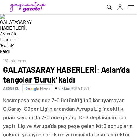
182 okunma
GALATASARAY HABERLERİ: Aslan’da
tangolar ‘Buruk’ kaldı
5 Ekim 2024 11:51
ABONE OL
News
Kasımpaşa maçında 3-0 üstünlüğünü koruyamayan
G.Saray, Süper Lig’in ardından Avrupa Ligi’ndeki ilk
puan kaybını da 2-0 öne geçtiği RFS deplasmanında
yaptı. Lig ve Avrupa’da peş peşe gelen kötü sonuçların
şokunu yaşayan sarı-kırmızılı camiada teknik direktör