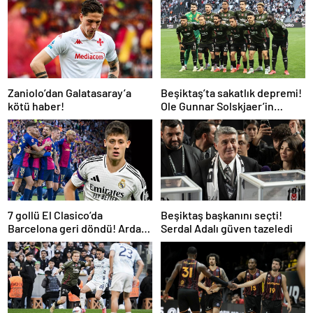
Zaniolo’dan Galatasaray’a
Beşiktaş’ta sakatlık depremi!
kötü haber!
Ole Gunnar Solskjaer’in
tepkisi dikkat çekti
7 gollü El Clasico’da
Beşiktaş başkanını seçti!
Barcelona geri döndü! Arda
Serdal Adalı güven tazeledi
oynadı, Mbappe yetmedi