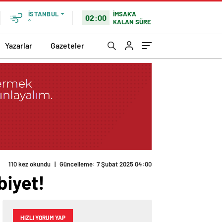
İMSAK'A
İSTANBUL
02:00
KALAN SÜRE
°
Yazarlar
Gazeteler
110 kez okundu
|
Güncelleme: 7 Şubat 2025 04:00
biyet!
HIZLI YORUM YAP