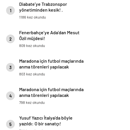
Diabate’ye Trabzonspor
yönetiminden kesik! .
1
1186 kez okundu
Fenerbahçe’ye Ada’dan Mesut
Özil müjdesi!
2
809 kez okundu
Maradona için futbol maçlarında
anma törenleri yapılacak
3
803 kez okundu
Maradona için futbol maçlarında
anma törenleri yapılacak
4
798 kez okundu
Yusuf Yazıcı İtalya’da böyle
yazıldı: O bir sanatçı!
5