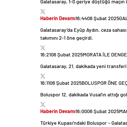
Galatasaray, 1-0 geriye düştüğü maçın i
Haberin Devamı
16:44
06 Şubat 2025
GAL
Galatasaray’da Eyüp Aydın, ceza sahası 
takımını 2-1 öne geçirdi.
16:21
06 Şubat 2025
MORATA İLE DENGE 
Galatasaray, 21. dakikada yeni transferi 
16:11
06 Şubat 2025
BOLUSPOR ÖNE GEÇT
Boluspor 12. dakikada Vusal’ın attığı go
Haberin Devamı
16:00
06 Şubat 2025
MA
Türkiye Kupası’ndaki Boluspor – Galata