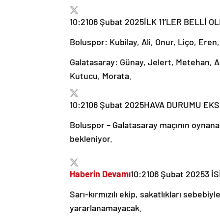
10:21
06 Şubat 2025
İLK 11’LER BELLİ O
Boluspor: Kubilay, Ali, Onur, Liço, Eren
Galatasaray: Günay, Jelert, Metehan, A
Kutucu, Morata.
10:21
06 Şubat 2025
HAVA DURUMU EKS
Boluspor – Galatasaray maçının oynanac
bekleniyor.
Haberin Devamı
10:21
06 Şubat 2025
3 İ
Sarı-kırmızılı ekip, sakatlıkları sebebi
yararlanamayacak.