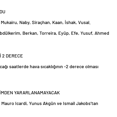
LDU
, Mukairu, Naby, Siraçhan, Kaan, İshak, Vusal.
bdülkerim, Berkan, Torreira, Eyüp, Efe, Yusuf, Ahmed
İ 2 DERECE
ağı saatlerde hava sıcaklığının -2 derece olması
SİMDEN YARARLANAMAYACAK
yle Mauro Icardi, Yunus Akgün ve Ismail Jakobs’tan