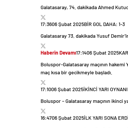
Galatasaray, 74. dakikada Ahmed Kutucu
17:36
06 Şubat 2025
BİR GOL DAHA: 1-3
Galatasaray 73. dakikada Yusuf Demir’in 
Haberin Devamı
17:14
06 Şubat 2025
KAR
Boluspor-Galatasaray maçının hakemi Yi
maç kısa bir gecikmeyle başladı.
17:10
06 Şubat 2025
İKİNCİ YARI OYNANI
Boluspor – Galatasaray maçının ikinci ya
16:47
06 Şubat 2025
İLK YARI SONA ERDİ