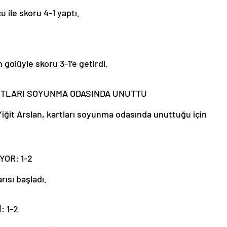
 ile skoru 4-1 yaptı.
golüyle skoru 3-1’e getirdi.
TLARI SOYUNMA ODASINDA UNUTTU
ğit Arslan, kartları soyunma odasında unuttuğu için
YOR: 1-2
rısı başladı.
: 1-2