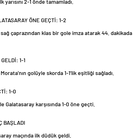
lk yarısını 2-1 önde tamamladı.
ATASARAY ÖNE GEÇTİ: 1-2
sağ çaprazından klas bir gole imza atarak 44. dakikada
GELDİ: 1-1
Morata’nın golüyle skorda 1-1’lik eşitliği sağladı.
İ: 1-0
lle Galatasaray karşısında 1-0 öne geçti.
Ç BAŞLADI
saray maçında ilk düdük geldi.