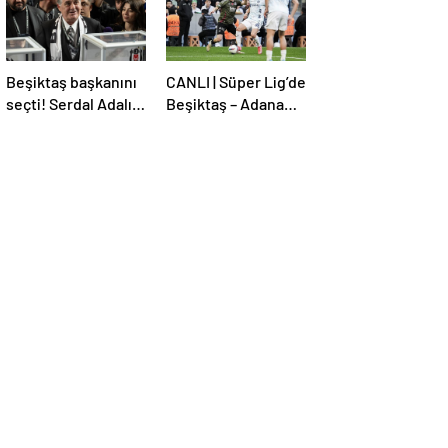
Beşiktaş başkanını
CANLI | Süper Lig’de
seçti! Serdal Adalı
Beşiktaş – Adana
güven tazeledi
Demirspor maçı!