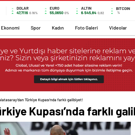
DOLAR
EURO
ALTIN
BITCOIN
47,7116
55,0650
6.545,84
%
0.16%
0%
0,82
Ekonomi
Spor
Kadın
Foto Galeri
Videolar
latasaray’dan Türkiye Kupası’nda farklı galibiyet!
rkiye Kupası’nda farklı gali