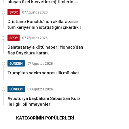
oluşan özel kuvvetler eğitimlerini
başlattı.
SPOR
07 Ağustos 2026
Cristiano Ronaldo’nun akıllara zarar
tüm kariyerinin istatistiğini çıkardık !
SPOR
07 Ağustos 2026
Galatasaray’a kötü haber! Monaco’dan
flaş Onyekuru kararı.
GÜNDEM
07 Ağustos 2026
Trump’tan seçim sonrası ilk mülakat
GÜNDEM
07 Ağustos 2026
Avusturya başbakanı Sebastian Kurz
ile ilgili bilinmeyenler
KATEGORİNİN POPÜLERLERİ