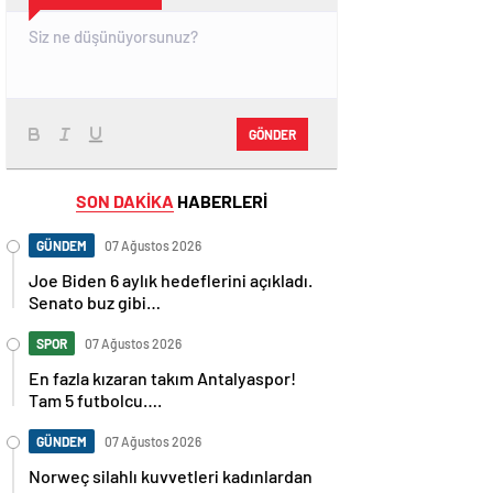
GÖNDER
SON DAKİKA
HABERLERİ
GÜNDEM
07 Ağustos 2026
Joe Biden 6 aylık hedeflerini açıkladı.
Senato buz gibi…
SPOR
07 Ağustos 2026
En fazla kızaran takım Antalyaspor!
Tam 5 futbolcu….
GÜNDEM
07 Ağustos 2026
Norweç silahlı kuvvetleri kadınlardan