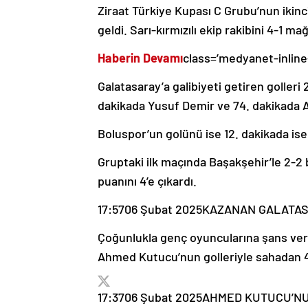
Ziraat Türkiye Kupası C Grubu’nun ikinci
geldi. Sarı-kırmızılı ekip rakibini 4-1 m
Haberin Devamı
class=’medyanet-inline
Galatasaray’a galibiyeti getiren golleri
dakikada Yusuf Demir ve 74. dakikada
Boluspor’un golünü ise 12. dakikada ise 
Gruptaki ilk maçında Başakşehir’le 2-2 b
puanını 4’e çıkardı.
17:57
06 Şubat 2025
KAZANAN GALATA
Çoğunlukla genç oyuncularına şans ver
Ahmed Kutucu’nun golleriyle sahadan 4-1’
17:37
06 Şubat 2025
AHMED KUTUCU’NUN