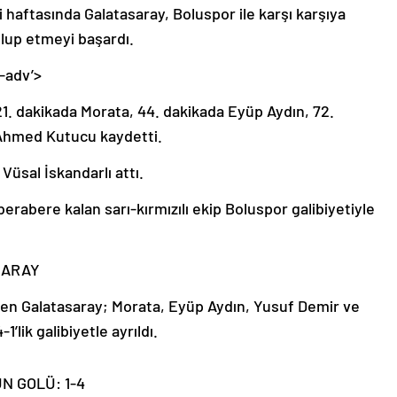
 haftasında Galatasaray, Boluspor ile karşı karşıya
ağlup etmeyi başardı.
-adv’>
 21. dakikada Morata, 44. dakikada Eyüp Aydın, 72.
 Ahmed Kutucu kaydetti.
Vüsal İskandarlı attı.
erabere kalan sarı-kırmızılı ekip Boluspor galibiyetiyle
SARAY
en Galatasaray; Morata, Eyüp Aydın, Yusuf Demir ve
lik galibiyetle ayrıldı.
 GOLÜ: 1-4