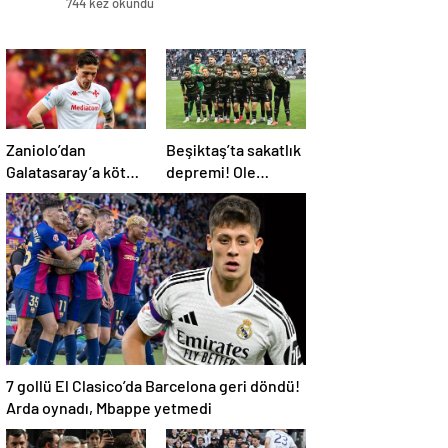
744 kez okundu
Zaniolo’dan
Beşiktaş’ta sakatlık
Galatasaray’a kötü
depremi! Ole
haber!
Gunnar Solskjaer’in
tepkisi dikkat çekti
7 gollü El Clasico’da Barcelona geri döndü!
Arda oynadı, Mbappe yetmedi