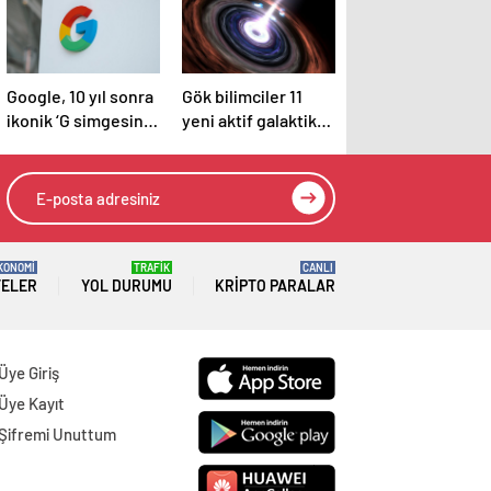
Google, 10 yıl sonra
Gök bilimciler 11
ikonik ‘G simgesini’
yeni aktif galaktik
güncelliyor: İşte
çekirdek keşfetti
yeni tasarım
KONOMİ
TRAFİK
CANLI
TELER
YOL DURUMU
KRIPTO PARALAR
Üye Giriş
Üye Kayıt
Şifremi Unuttum