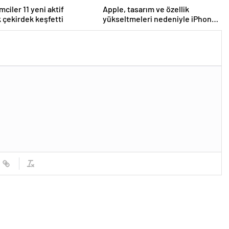
mciler 11 yeni aktif
Apple, tasarım ve özellik
k çekirdek keşfetti
yükseltmeleri nedeniyle iPhone
17 fiyatlarını artırabilir