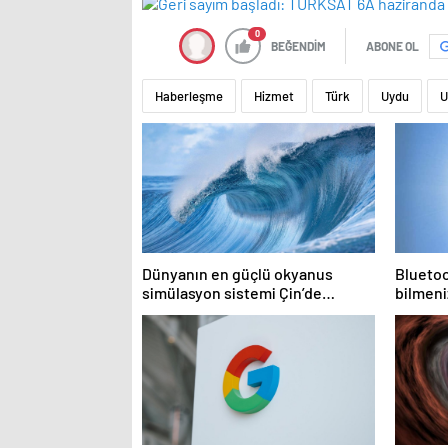
0
BEĞENDİM
ABONE OL
Haberleşme
Hizmet
Türk
Uydu
U
Dünyanın en güçlü okyanus
Bluetoo
simülasyon sistemi Çin’de
bilmeni
faaliyete geçiyor