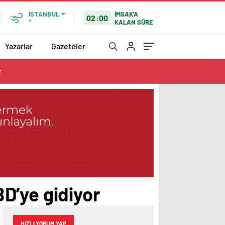
İMSAK'A
İSTANBUL
02:00
KALAN SÜRE
°
Yazarlar
Gazeteler
r
D’ye gidiyor
HIZLI YORUM YAP