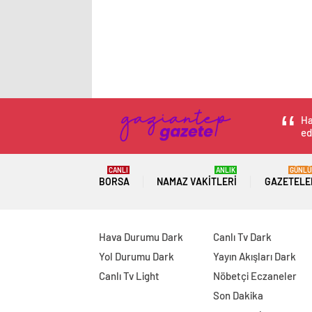
Ha
ed
CANLI
ANLIK
GÜNLÜ
BORSA
NAMAZ VAKITLERI
GAZETELE
Hava Durumu Dark
Canlı Tv Dark
Yol Durumu Dark
Yayın Akışları Dark
Canlı Tv Light
Nöbetçi Eczaneler
Son Dakika