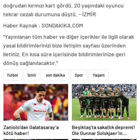
doğrudan kırmızı kart gördü. 20 yaşındaki oyuncu
tekrar cezalı durumuna düştü. – İZMİR
Haber Kaynak : SONDAKIKA.COM
“Yayınlanan tüm haber ve diğer içerikler ile ilgili olarak
yasal bildirimlerinizi bize iletişim sayfası üzerinden
iletiniz. En kısa süre içerisinde bildirimlerinize geri
dönüş sağlanılacaktır.”
futbol
İzmir
son dakika
Spor
Yaşam
Zaniolo’dan Galatasaray’a
Beşiktaş’ta sakatlık depremi!
kötü haber!
Ole Gunnar Solskjaer’in
tepkisi dikkat çekti