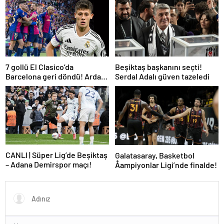
7 gollü El Clasico’da
Beşiktaş başkanını seçti!
Barcelona geri döndü! Arda
Serdal Adalı güven tazeledi
oynadı, Mbappe yetmedi
CANLI | Süper Lig’de Beşiktaş
Galatasaray, Basketbol
– Adana Demirspor maçı!
Åampiyonlar Ligi’nde finalde!