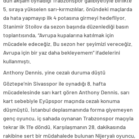
dün akşam oynadığı Trabzonspor galibiyetiyle birlikte
5. sıraya yükselen sarı-kırmızılılar, önündeki maçlarda
da hata yapmayıp ilk 4 potasına girmeyi hedefliyor.
Stanimir Stoilov da sezon başında düzenlediği basın
toplantısında, “Avrupa kupalarına katılmak için
mücadele edeceğiz. Bu sezon her şeyimizi vereceğiz.
Avrupa için bir yaz daha bekleyemem” ifadelerini
kullanmıştı.
Anthony Dennis, yine cezalı duruma düştü
Göztepe’nin Sivasspor ile oynadığı 8. hafta
mücadelesinde sarı kart gören Anthony Dennis, sarı
kart sebebiyle Eyüpspor maçında cezalı konuma
düşmüştü. İstanbul deplasmanında forma giyemeyen
genç oyuncu, iç sahada oynanan Trabzonspor maçıyla
tekrar ilk 11’e döndü. Karşılaşmanın 28. dakikasında
rakibine sert bir müdahalede bulunan Nijeryalı oyuncu,