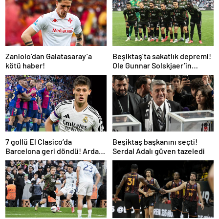
Zaniolo’dan Galatasaray’a
Beşiktaş’ta sakatlık depremi!
kötü haber!
Ole Gunnar Solskjaer’in
tepkisi dikkat çekti
7 gollü El Clasico’da
Beşiktaş başkanını seçti!
Barcelona geri döndü! Arda
Serdal Adalı güven tazeledi
oynadı, Mbappe yetmedi