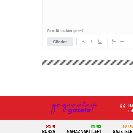
En az 10 karakter gerekli
Gönder
Ha
ed
CANLI
ANLIK
GÜNLÜ
BORSA
NAMAZ VAKITLERI
GAZETELE