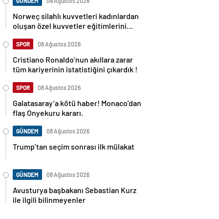
GÜNDEM
08 Ağustos 2026
Norweç silahlı kuvvetleri kadınlardan
oluşan özel kuvvetler eğitimlerini
başlattı.
SPOR
08 Ağustos 2026
Cristiano Ronaldo’nun akıllara zarar
tüm kariyerinin istatistiğini çıkardık !
SPOR
08 Ağustos 2026
Galatasaray’a kötü haber! Monaco’dan
flaş Onyekuru kararı.
GÜNDEM
08 Ağustos 2026
Trump’tan seçim sonrası ilk mülakat
GÜNDEM
08 Ağustos 2026
Avusturya başbakanı Sebastian Kurz
ile ilgili bilinmeyenler