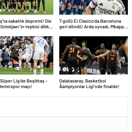
ş’ta sakatlık depremi! Ole
7 gollü El Clasico’da Barcelona
Solskjaer’in tepkisi dikkat
geri döndü! Arda oynadı, Mbappe
yetmedi
 Süper Lig’de Beşiktaş –
Galatasaray, Basketbol
Demirspor maçı!
Åampiyonlar Ligi’nde finalde!