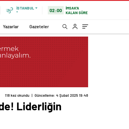
İMSAK'A
İSTANBUL
02:00
KALAN SÜRE
°
Yazarlar
Gazeteler
118 kez okundu
|
Güncelleme: 4 Şubat 2025 19:48
e! Liderliğin