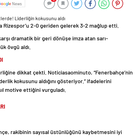
News
a Rizespor’u 2-0 geriden gelerek 3-2 mağlup etti.
karşı dramatik bir geri dönüşe imza atan sarı-
yük övgü aldı.
DI
rliğine dikkat çekti. Noticiasaominuto, “Fenerbahçe’nin
rlik kokusunu aldığını gösteriyor.” ifadelerini
ıl motive ettiğini vurguladı.
RI
e, rakibinin sayısal üstünlüğünü kaybetmesini iyi