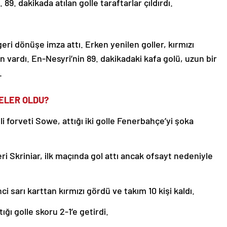
 89. dakikada atılan golle taraftarlar çıldırdı.
eri dönüşe imza attı. Erken yenilen goller, kırmızı
n vardı. En-Nesyri’nin 89. dakikadaki kafa golü, uzun bir
.
ELER OLDU?
li forveti Sowe, attığı iki golle Fenerbahçe’yi şoka
i Skriniar, ilk maçında gol attı ancak ofsayt nedeniyle
i sarı karttan kırmızı gördü ve takım 10 kişi kaldı.
ğı golle skoru 2-1’e getirdi.