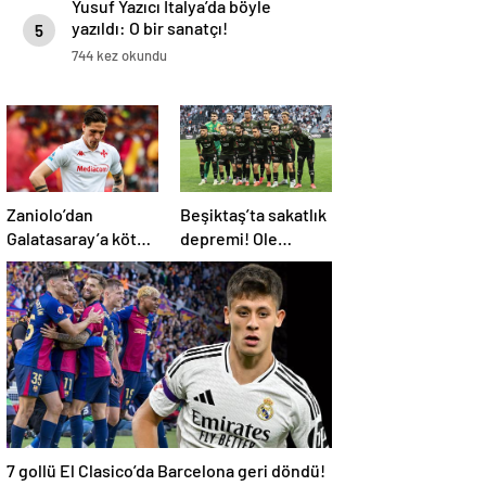
Yusuf Yazıcı İtalya’da böyle
yazıldı: O bir sanatçı!
5
744 kez okundu
Zaniolo’dan
Beşiktaş’ta sakatlık
Galatasaray’a kötü
depremi! Ole
haber!
Gunnar Solskjaer’in
tepkisi dikkat çekti
7 gollü El Clasico’da Barcelona geri döndü!