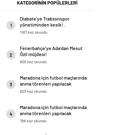
KATEGORİNİN POPÜLERLERİ
Diabate’ye Trabzonspor
yönetiminden kesik! .
1
1187 kez okundu
Fenerbahçe’ye Ada’dan Mesut
Özil müjdesi!
2
809 kez okundu
Maradona için futbol maçlarında
anma törenleri yapılacak
3
803 kez okundu
Maradona için futbol maçlarında
anma törenleri yapılacak
4
798 kez okundu