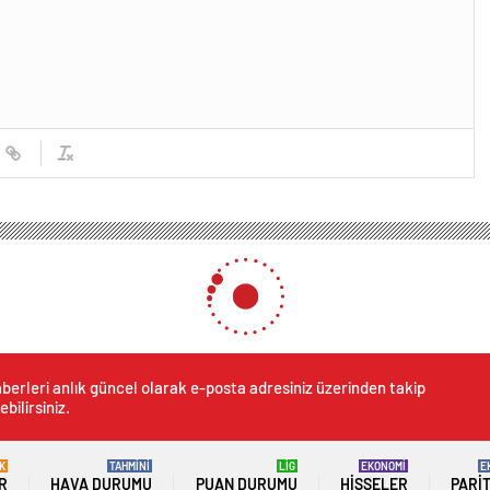
berleri anlık güncel olarak e-posta adresiniz üzerinden takip
ebilirsiniz.
K
TAHMİNİ
LİG
EKONOMİ
E
R
HAVA DURUMU
PUAN DURUMU
HISSELER
PARI