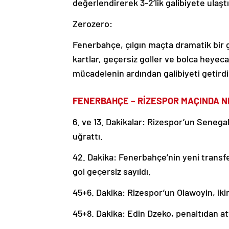
değerlendirerek 3-2’lik galibiyete ulaştı.
Zerozero:
Fenerbahçe, çılgın maçta dramatik bir g
kartlar, geçersiz goller ve bolca heyeca
mücadelenin ardından galibiyeti getirdi
FENERBAHÇE – RİZESPOR MAÇINDA N
6. ve 13. Dakikalar: Rizespor’un Senegal
uğrattı.
42. Dakika: Fenerbahçe’nin yeni transfer
gol geçersiz sayıldı.
45+6. Dakika: Rizespor’un Olawoyin, ikinc
45+8. Dakika: Edin Dzeko, penaltıdan attı