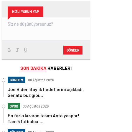
HIZLI YORUM YAP
GÖNDER
SON DAKİKA
HABERLERİ
GÜNDEM
08 Ağustos 2026
Joe Biden 6 aylık hedeflerini açıkladı.
Senato buz gibi…
SPOR
08 Ağustos 2026
En fazla kızaran takım Antalyaspor!
Tam 5 futbolcu….