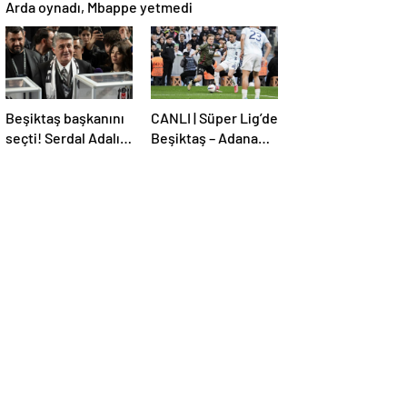
Arda oynadı, Mbappe yetmedi
Beşiktaş başkanını
CANLI | Süper Lig’de
seçti! Serdal Adalı
Beşiktaş – Adana
güven tazeledi
Demirspor maçı!