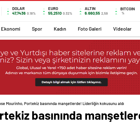
DOLAR
EURO
ALTIN
BITCOIN
47,7436
55,2510
6.660,55
%
0.18%
0.32%
2,59
Ekonomi
Spor
Kadın
Foto Galeri
Videolar
se Mourinho, Portekiz basınında manşetlerde! Liderliğin kokusunu aldı
tekiz basınında manşetlerd