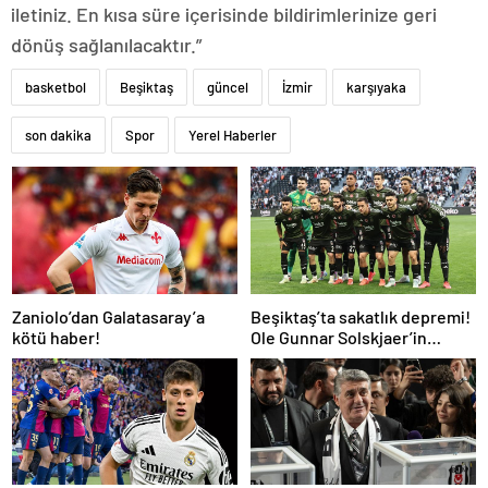
iletiniz. En kısa süre içerisinde bildirimlerinize geri
dönüş sağlanılacaktır.”
basketbol
Beşiktaş
güncel
İzmir
karşıyaka
son dakika
Spor
Yerel Haberler
Zaniolo’dan Galatasaray’a
Beşiktaş’ta sakatlık depremi!
kötü haber!
Ole Gunnar Solskjaer’in
tepkisi dikkat çekti