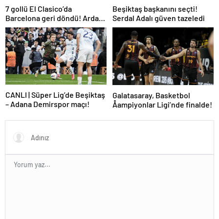
7 gollü El Clasico’da
Beşiktaş başkanını seçti!
Barcelona geri döndü! Arda
Serdal Adalı güven tazeledi
oynadı, Mbappe yetmedi
CANLI | Süper Lig’de Beşiktaş
Galatasaray, Basketbol
– Adana Demirspor maçı!
Åampiyonlar Ligi’nde finalde!