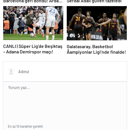
Barcelona geri döndü! Arda
Serdal Adalı güven tazeledi
oynadı, Mbappe yetmedi
CANLI | Süper Lig’de Beşiktaş
Galatasaray, Basketbol
– Adana Demirspor maçı!
Åampiyonlar Ligi’nde finalde!
En az 10 karakter gerekli