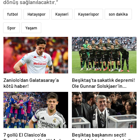
dönüş sağlanılacaktır.”
futbol
Hatayspor
Kayseri
Kayserispor
son dakika
Spor
Yaşam
Zaniolo’dan Galatasaray’a
Beşiktaş’ta sakatlık depremi!
kötü haber!
Ole Gunnar Solskjaer’in
tepkisi dikkat çekti
7 gollü El Clasico’da
Beşiktaş başkanını seçti!