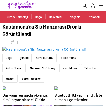
Bilim & Teknoloji
Doğa
Hayvanlar
Magazin
Otomobil
Kastamonu’da Sis Manzarası Dronla
Görüntülendi
1
Doğa
güncel
hava durumu
Kastamonu
Kültür Sanat
Mehmet Akif Ersoy
son dakika
Teknoloji
Yaşam
Yerel Haberler
Dünyanın en güçlü okyanus
Bluetooth 6.1 yayınlandı: İşte
simülasyon sistemi Çin’de
bilmeniz gerekenler
faaliyete geçiyor