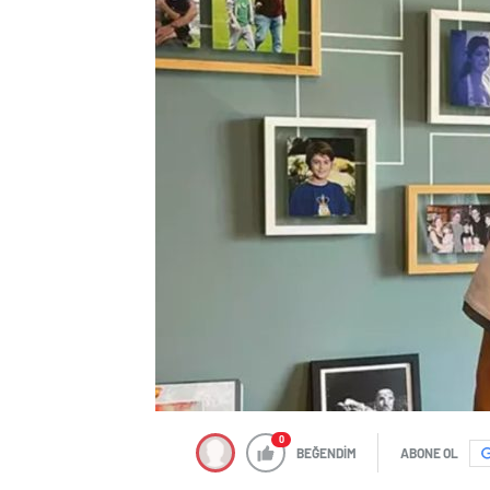
0
BEĞENDİM
ABONE OL