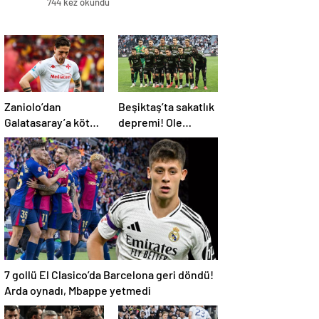
744 kez okundu
Zaniolo’dan
Beşiktaş’ta sakatlık
Galatasaray’a kötü
depremi! Ole
haber!
Gunnar Solskjaer’in
tepkisi dikkat çekti
7 gollü El Clasico’da Barcelona geri döndü!
Arda oynadı, Mbappe yetmedi