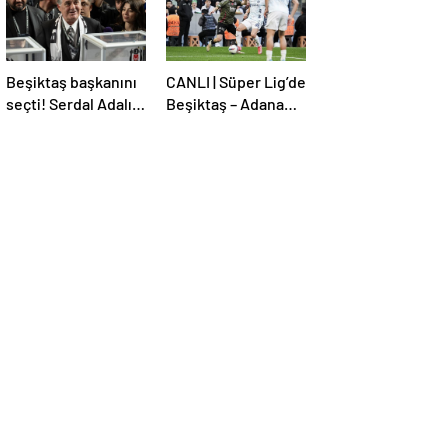
Beşiktaş başkanını
CANLI | Süper Lig’de
seçti! Serdal Adalı
Beşiktaş – Adana
güven tazeledi
Demirspor maçı!