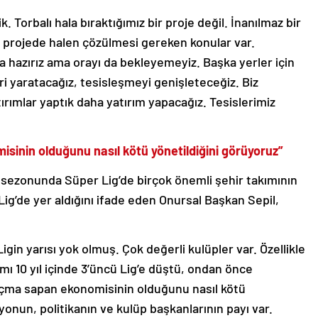
 Torbalı hala bıraktığımız bir proje değil. İnanılmaz bir
u projede halen çözülmesi gereken konular var.
hazırız ama orayı da bekleyemeyiz. Başka yerler için
ri yaratacağız, tesisleşmeyi genişleteceğiz. Biz
ırımlar yaptık daha yatırım yapacağız. Tesislerimiz
inin olduğunu nasıl kötü yönetildiğini görüyoruz”
 sezonunda Süper Lig’de birçok önemli şehir takımının
 Lig’de yer aldığını ifade eden Onursal Başkan Sepil,
Ligin yarısı yok olmuş. Çok değerli kulüpler var. Özellikle
ı 10 yıl içinde 3’üncü Lig’e düştü, ondan önce
çma sapan ekonomisinin olduğunu nasıl kötü
onun, politikanın ve kulüp başkanlarının payı var.