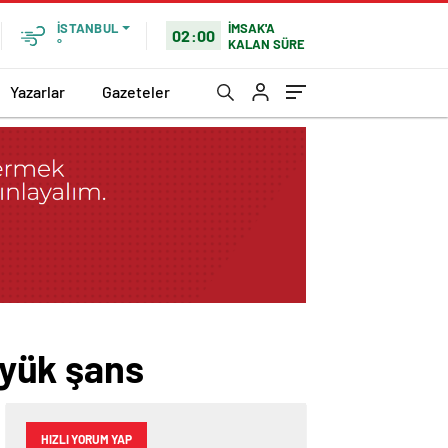
İMSAK'A
İSTANBUL
02:00
KALAN SÜRE
°
Yazarlar
Gazeteler
yük şans
HIZLI YORUM YAP