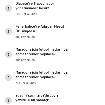
Diabate’ye Trabzonspor
yönetiminden kesik! .
1
1186 kez okundu
Fenerbahçe’ye Ada’dan Mesut
Özil müjdesi!
2
809 kez okundu
Maradona için futbol maçlarında
anma törenleri yapılacak
3
803 kez okundu
Maradona için futbol maçlarında
anma törenleri yapılacak
4
798 kez okundu
Yusuf Yazıcı İtalya’da böyle
yazıldı: O bir sanatçı!
5