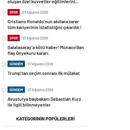
oluşan özel kuvvetler eğitimlerini
başlattı.
SPOR
07 Ağustos 2026
Cristiano Ronaldo’nun akıllara zarar
tüm kariyerinin istatistiğini çıkardık !
SPOR
07 Ağustos 2026
Galatasaray’a kötü haber! Monaco’dan
flaş Onyekuru kararı.
GÜNDEM
07 Ağustos 2026
Trump’tan seçim sonrası ilk mülakat
GÜNDEM
07 Ağustos 2026
Avusturya başbakanı Sebastian Kurz
ile ilgili bilinmeyenler
KATEGORİNİN POPÜLERLERİ