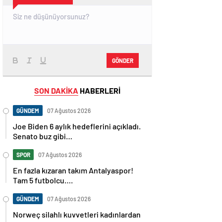
GÖNDER
SON DAKİKA
HABERLERİ
GÜNDEM
07 Ağustos 2026
Joe Biden 6 aylık hedeflerini açıkladı.
Senato buz gibi…
SPOR
07 Ağustos 2026
En fazla kızaran takım Antalyaspor!
Tam 5 futbolcu….
GÜNDEM
07 Ağustos 2026
Norweç silahlı kuvvetleri kadınlardan