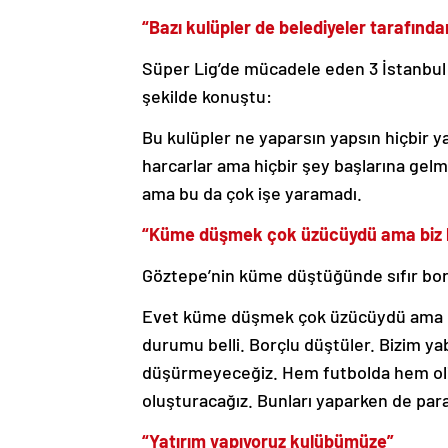
“Bazı kulüpler de belediyeler tarafınd
Süper Lig’de mücadele eden 3 İstanbul t
şekilde konuştu:
Bu kulüpler ne yaparsın yapsın hiçbir y
harcarlar ama hiçbir şey başlarına gelm
ama bu da çok işe yaramadı.
“Küme düşmek çok üzücüydü ama biz
Göztepe’nin küme düştüğünde sıfır borçla
Evet küme düşmek çok üzücüydü ama bi
durumu belli. Borçlu düştüler. Bizim ya
düşürmeyeceğiz. Hem futbolda hem olim
oluşturacağız. Bunları yaparken de para
“Yatırım yapıyoruz kulübümüze”