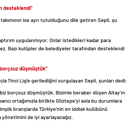
an desteklendi”
akımının ise ayrı tutulduğunu dile getiren Sepil, şu
aptırım uygulanmıyor. Onlar istedikleri kadar para
ez. Bazı kulüpler de belediyeler tarafından desteklendi
 borçsuz düşmüştük”
 1’inci Lig’e gerilediğini vurgulayan Sepil, şunları dedi:
z borçsuz düşmüştük. Bizimle beraber düşen Altay’ın
bancı ortağımızla birlikte Göztepe’yi asla bu durumlara
pik branşlarda Türkiye’nin en iddialı kulübünü
 yönetimini de iyi ayarlayacağız.