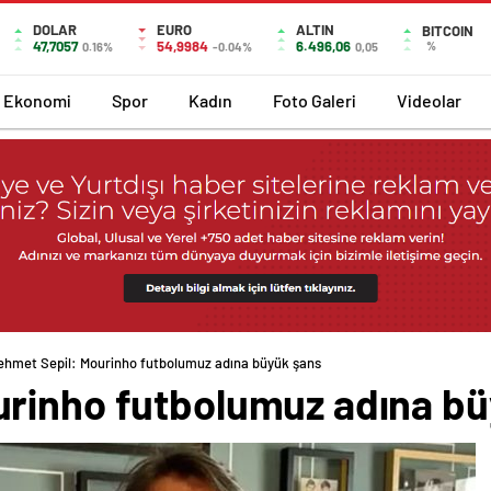
DOLAR
EURO
ALTIN
BITCOIN
47,7057
54,9984
6.496,06
%
0.16%
-0.04%
0,05
Ekonomi
Spor
Kadın
Foto Galeri
Videolar
ehmet Sepil: Mourinho futbolumuz adına büyük şans
rinho futbolumuz adına bü