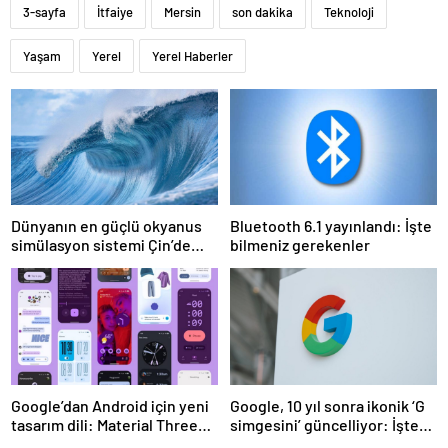
3-sayfa
İtfaiye
Mersin
son dakika
Teknoloji
Yaşam
Yerel
Yerel Haberler
Dünyanın en güçlü okyanus
Bluetooth 6.1 yayınlandı: İşte
simülasyon sistemi Çin’de
bilmeniz gerekenler
faaliyete geçiyor
Google’dan Android için yeni
Google, 10 yıl sonra ikonik ‘G
tasarım dili: Material Three
simgesini’ güncelliyor: İşte
Expressive
yeni tasarım