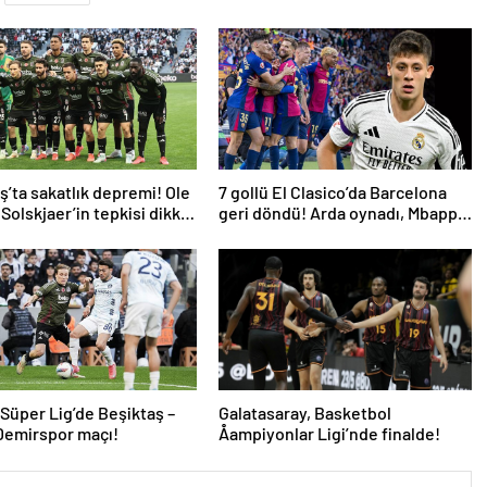
ş’ta sakatlık depremi! Ole
7 gollü El Clasico’da Barcelona
Solskjaer’in tepkisi dikkat
geri döndü! Arda oynadı, Mbappe
yetmedi
 Süper Lig’de Beşiktaş –
Galatasaray, Basketbol
Demirspor maçı!
Åampiyonlar Ligi’nde finalde!