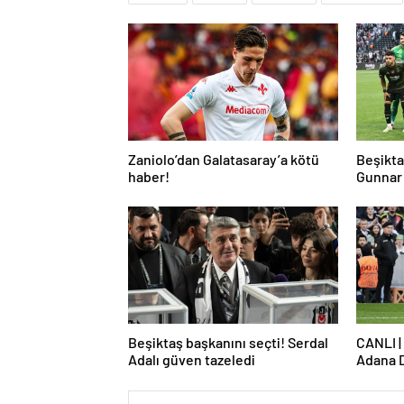
Zaniolo’dan Galatasaray’a kötü
Beşikta
haber!
Gunnar 
çekti
Beşiktaş başkanını seçti! Serdal
CANLI |
Adalı güven tazeledi
Adana 