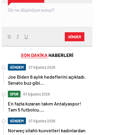
GÖNDER
SON DAKİKA
HABERLERİ
GÜNDEM
07 Ağustos 2026
Joe Biden 6 aylık hedeflerini açıkladı.
Senato buz gibi…
SPOR
07 Ağustos 2026
En fazla kızaran takım Antalyaspor!
Tam 5 futbolcu….
GÜNDEM
07 Ağustos 2026
Norweç silahlı kuvvetleri kadınlardan