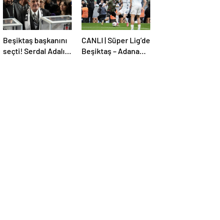
Beşiktaş başkanını
CANLI | Süper Lig’de
seçti! Serdal Adalı
Beşiktaş – Adana
güven tazeledi
Demirspor maçı!