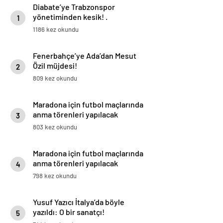
Diabate’ye Trabzonspor
yönetiminden kesik! .
1
1186 kez okundu
Fenerbahçe’ye Ada’dan Mesut
Özil müjdesi!
2
809 kez okundu
Maradona için futbol maçlarında
anma törenleri yapılacak
3
803 kez okundu
Maradona için futbol maçlarında
anma törenleri yapılacak
4
798 kez okundu
Yusuf Yazıcı İtalya’da böyle
yazıldı: O bir sanatçı!
5