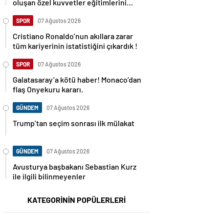
oluşan özel kuvvetler eğitimlerini
başlattı.
SPOR
07 Ağustos 2026
Cristiano Ronaldo’nun akıllara zarar
tüm kariyerinin istatistiğini çıkardık !
SPOR
07 Ağustos 2026
Galatasaray’a kötü haber! Monaco’dan
flaş Onyekuru kararı.
GÜNDEM
07 Ağustos 2026
Trump’tan seçim sonrası ilk mülakat
GÜNDEM
07 Ağustos 2026
Avusturya başbakanı Sebastian Kurz
ile ilgili bilinmeyenler
KATEGORİNİN POPÜLERLERİ