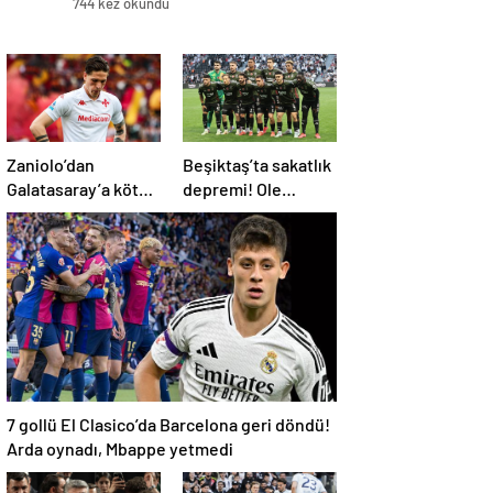
744 kez okundu
Zaniolo’dan
Beşiktaş’ta sakatlık
Galatasaray’a kötü
depremi! Ole
haber!
Gunnar Solskjaer’in
tepkisi dikkat çekti
7 gollü El Clasico’da Barcelona geri döndü!
Arda oynadı, Mbappe yetmedi