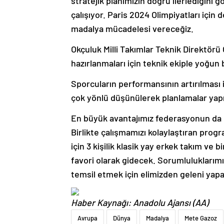
stratejik planımızın doğru ilerlediğini 
çalışıyor. Paris 2024 Olimpiyatları içi
madalya mücadelesi vereceğiz.
Okçuluk Milli Takımlar Teknik Direktör
hazırlanmaları için teknik ekiple yoğun b
Sporcuların performansının artırılması i
çok yönlü düşünülerek planlamalar yap
En büyük avantajımız federasyonun da 
Birlikte çalışmamızı kolaylaştıran progr
için 3 kişilik klasik yay erkek takım ve
favori olarak gidecek. Sorumluluklarımız
temsil etmek için elimizden geleni yapa
Haber Kaynağı: Anadolu Ajansı (AA)
Avrupa
Dünya
Madalya
Mete Gazoz