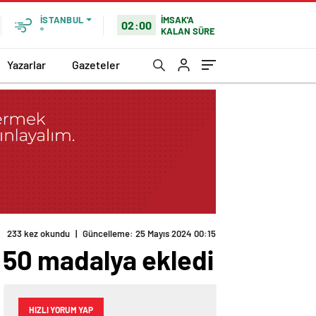
İMSAK'A
İSTANBUL
02:00
KALAN SÜRE
°
Yazarlar
Gazeteler
a 50 madalya ekledi
HIZLI YORUM YAP