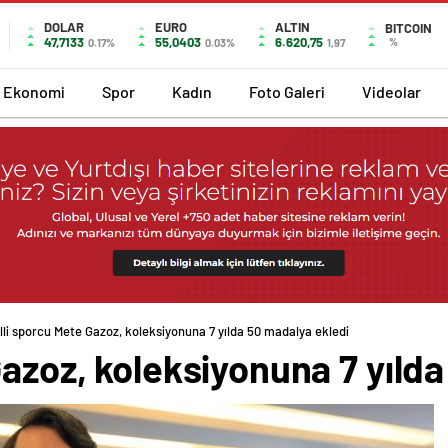
DOLAR
EURO
ALTIN
BITCOIN
47,7133
55,0403
6.620,75
%
0.17%
0.03%
1,97
Ekonomi
Spor
Kadın
Foto Galeri
Videolar
lli sporcu Mete Gazoz, koleksiyonuna 7 yılda 50 madalya ekledi
Gazoz, koleksiyonuna 7 yıld