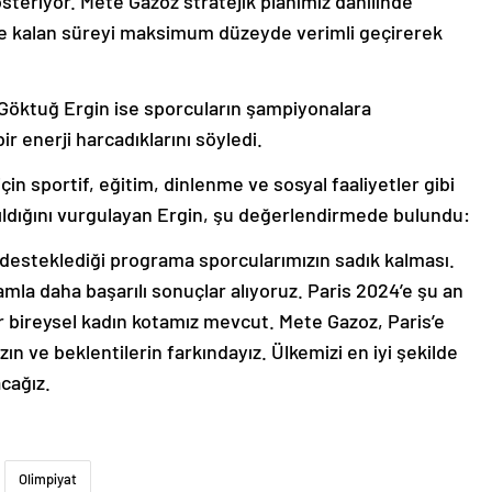
gösteriyor. Mete Gazoz stratejik planımız dahilinde
n de kalan süreyi maksimum düzeyde verimli geçirerek
ü Göktuğ Ergin ise sporcuların şampiyonalara
ir enerji harcadıklarını söyledi.
çin sportif, eğitim, dinlenme ve sosyal faaliyetler gibi
ıldığını vurgulayan Ergin, şu değerlendirmede bulundu:
desteklediği programa sporcularımızın sadık kalması.
amla daha başarılı sonuçlar alıyoruz. Paris 2024’e şu an
 bir bireysel kadın kotamız mevcut. Mete Gazoz, Paris’e
ın ve beklentilerin farkındayız. Ülkemizi en iyi şekilde
cağız.
Olimpiyat