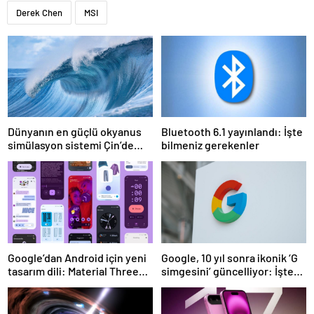
Derek Chen
MSI
Dünyanın en güçlü okyanus
Bluetooth 6.1 yayınlandı: İşte
simülasyon sistemi Çin’de
bilmeniz gerekenler
faaliyete geçiyor
Google’dan Android için yeni
Google, 10 yıl sonra ikonik ‘G
tasarım dili: Material Three
simgesini’ güncelliyor: İşte
Expressive
yeni tasarım