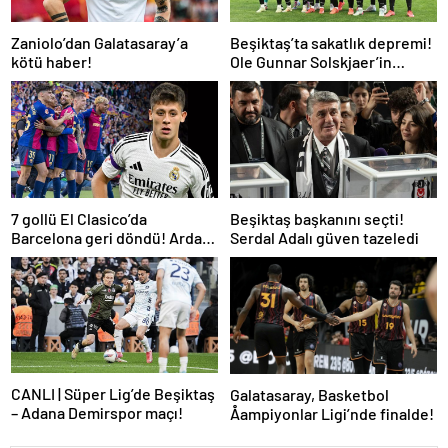
Zaniolo’dan Galatasaray’a
Beşiktaş’ta sakatlık depremi!
kötü haber!
Ole Gunnar Solskjaer’in
tepkisi dikkat çekti
7 gollü El Clasico’da
Beşiktaş başkanını seçti!
Barcelona geri döndü! Arda
Serdal Adalı güven tazeledi
oynadı, Mbappe yetmedi
CANLI | Süper Lig’de Beşiktaş
Galatasaray, Basketbol
– Adana Demirspor maçı!
Åampiyonlar Ligi’nde finalde!