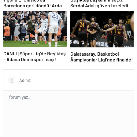
Barcelona geri döndü! Arda
Serdal Adalı güven tazeledi
oynadı, Mbappe yetmedi
CANLI | Süper Lig’de Beşiktaş
Galatasaray, Basketbol
– Adana Demirspor maçı!
Åampiyonlar Ligi’nde finalde!