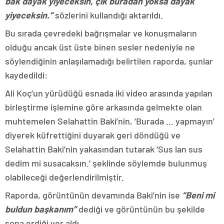
bak dayak yiyeceksin, çık buradan yoksa dayak
yiyeceksin.”
sözlerini kullandığı aktarıldı.
Bu sırada çevredeki bağrışmalar ve konuşmaların
olduğu ancak üst üste binen sesler nedeniyle ne
söylendiğinin anlaşılamadığı belirtilen raporda, şunlar
kaydedildi:
Ali Koç’un yürüdüğü esnada iki video arasında yapılan
birleştirme işlemine göre arkasında gelmekte olan
muhtemelen Selahattin Baki’nin, ‘Burada … yapmayın’
diyerek küfrettiğini duyarak geri döndüğü ve
Selahattin Baki’nin yakasından tutarak ‘Sus lan sus
dedim mi susacaksın.’ şeklinde söylemde bulunmuş
olabileceği değerlendirilmiştir.
Raporda, görüntünün devamında Baki’nin ise
“Beni mi
buldun başkanım”
dediği ve görüntünün bu şekilde
sona erdiği yer aldı.