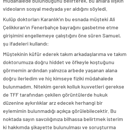
müdahalede bulunduğunu belirterek, bu anlara ilişkin
videoların sosyal medyada yer aldığını söyledi.
Kulüp doktorları Karanlık’ın bu esnada müşteki Ali
Çelikkıran’ın Fenerbahçe bayrağını gasbetme etme
girişimini engellemeye çalıştığını öne süren Samuel,
şu ifadeleri kullandı:
Müştekinin küfür ederek takım arkadaşlarıma ve takım
doktorumuza doğru hiddet ve öfkeyle koştuğunu
görmemin ardından yalnızca arbede yaşanan alana
doğru ilerledim ve hiç kimseye fiziki müdahalede
bulunmadım. Nitekim gerek kolluk kuvvetleri gerekse
de TFF tarafından çekilen görüntülerde hukuk
düzenine aykırılıklar arz edecek herhangi bir
eylemimin bulunmadığı açıkça görülebilecektir. Bu
noktada sayın savcılığınıza bilhassa belirtmek isterim
ki hakkımda şikayette bulunulması ve soruşturma