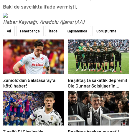
Baki de savcılıkta ifade vermişti.
Haber Kaynağı: Anadolu Ajansı (AA)
Ali
Fenerbahçe
İfade
Kapsamında
Soruşturma
Zaniolo’dan Galatasaray’a
Beşiktaş’ta sakatlık depremi!
kötü haber!
Ole Gunnar Solskjaer’in
tepkisi dikkat çekti
7 gollü El Clasico’da
Beşiktaş başkanını seçti!