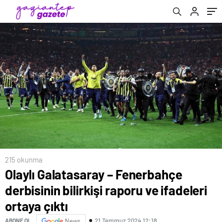
215 okunma
Olaylı Galatasaray – Fenerbahçe
derbisinin bilirkişi raporu ve ifadeleri
ortaya çıktı
21 Temmuz 2024 12:18
ABONE OL
News