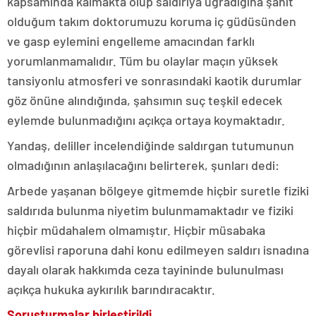
kapsamında kalmakta olup saldırıya uğradığına şahit
olduğum takım doktorumuzu koruma iç güdüsünden
ve gasp eylemini engelleme amacından farklı
yorumlanmamalıdır. Tüm bu olaylar maçın yüksek
tansiyonlu atmosferi ve sonrasındaki kaotik durumlar
göz önüne alındığında, şahsımın suç teşkil edecek
eylemde bulunmadığını açıkça ortaya koymaktadır.
Yandaş, deliller incelendiğinde saldırgan tutumunun
olmadığının anlaşılacağını belirterek, şunları dedi:
Arbede yaşanan bölgeye gitmemde hiçbir suretle fiziki
saldırıda bulunma niyetim bulunmamaktadır ve fiziki
hiçbir müdahalem olmamıştır. Hiçbir müsabaka
görevlisi raporuna dahi konu edilmeyen saldırı isnadına
dayalı olarak hakkımda ceza tayininde bulunulması
açıkça hukuka aykırılık barındıracaktır.
Soruşturmalar birleştirildi