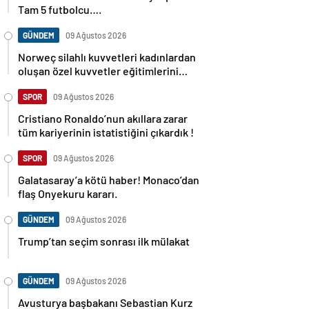
Tam 5 futbolcu….
GÜNDEM
09 Ağustos 2026
Norweç silahlı kuvvetleri kadınlardan
oluşan özel kuvvetler eğitimlerini
başlattı.
SPOR
09 Ağustos 2026
Cristiano Ronaldo’nun akıllara zarar
tüm kariyerinin istatistiğini çıkardık !
SPOR
09 Ağustos 2026
Galatasaray’a kötü haber! Monaco’dan
flaş Onyekuru kararı.
GÜNDEM
09 Ağustos 2026
Trump’tan seçim sonrası ilk mülakat
GÜNDEM
09 Ağustos 2026
Avusturya başbakanı Sebastian Kurz