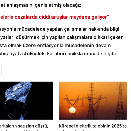
ret anlaşmasını genişletmiş olacağız.
melerle cezalarda ciddi artışlar meydana geliyor”
lasyonla mücadelede yapılan çalışmalar hakkında bilgi
yatları düşürmek için yapılan çalışmalara dikkati çeken
r başta olmak üzere enflasyonla mücadelenin devam
ahiş fiyat, stokçuluk, karaborsacılıkla mücadele gibi
rkaların satışları düştü,
Küresel elektrik talebinin 2025’te