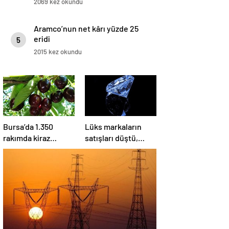
2069 kez okundu
Aramco’nun net kârı yüzde 25
eridi
5
2015 kez okundu
Bursa’da 1.350
Lüks markaların
rakımda kiraz
satışları düştü,
hasadı
hisseleri olumsuz
kazandırıyor: Kilosu
etkilendi
80 lira