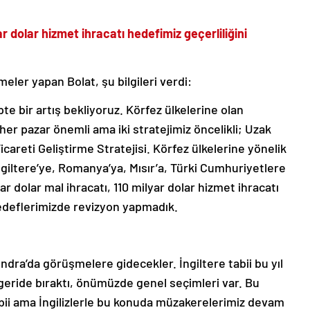
ar dolar hizmet ihracatı hedefimiz geçerliliğini
ler yapan Bolat, şu bilgileri verdi:
epte bir artış bekliyoruz. Körfez ülkelerine olan
n her pazar önemli ama iki stratejimiz öncelikli; Uzak
icareti Geliştirme Stratejisi. Körfez ülkelerine yönelik
İngiltere’ye, Romanya’ya, Mısır’a, Türki Cumhuriyetlere
ar dolar mal ihracatı, 110 milyar dolar hizmet ihracatı
hedeflerimizde revizyon yapmadık.
ndra’da görüşmelere gidecekler. İngiltere tabii bu yıl
geride bıraktı, önümüzde genel seçimleri var. Bu
ii ama İngilizlerle bu konuda müzakerelerimiz devam