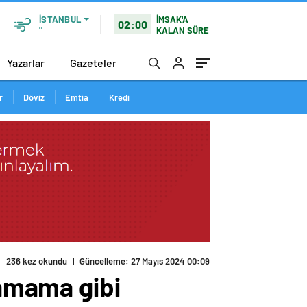
İMSAK'A
İSTANBUL
02:00
KALAN SÜRE
°
Yazarlar
Gazeteler
r
Döviz
Emtia
Kredi
236 kez okundu
|
Güncelleme: 27 Mayıs 2024 00:09
lamama gibi