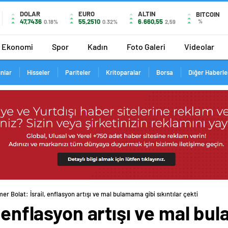
DOLAR
EURO
ALTIN
BITCOIN
47,7436
55,2510
6.660,55
%
0.18%
0.32%
2,59
Ekonomi
Spor
Kadın
Foto Galeri
Videolar
ınlar
Hisseler
Pariteler
Kritoparalar
Borsa
Diğer Haberle
er Bolat: İsrail, enflasyon artışı ve mal bulamama gibi sıkıntılar çekti
, enflasyon artışı ve mal bu