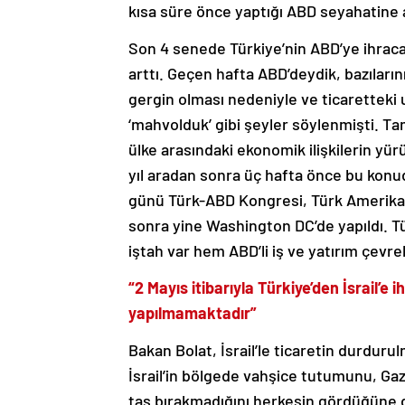
kısa süre önce yaptığı ABD seyahatine
Son 4 senede Türkiye’nin ABD’ye ihracat
arttı. Geçen hafta ABD’deydik, bazılarını 
gergin olması nedeniyle ve ticaretteki u
‘mahvolduk’ gibi şeyler söylenmişti. Tam
ülke arasındaki ekonomik ilişkilerin yür
yıl aradan sonra üç hafta önce bu konu
günü Türk-ABD Kongresi, Türk Amerikan iş
sonra yine Washington DC’de yapıldı.
iştah var hem ABD’li iş ve yatırım çevre
“2 Mayıs itibarıyla Türkiye’den İsrail’e
yapılmamaktadır”
Bakan Bolat, İsrail’le ticaretin durdur
İsrail’in bölgede vahşice tutumunu, Gaz
taş bırakmadığını herkesin gördüğüne di