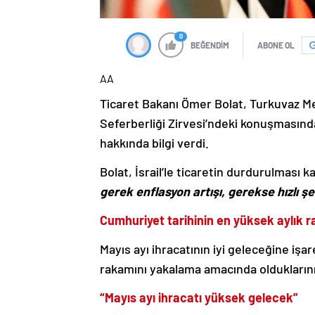
0
BEĞENDİM
ABONE OL
AA
Ticaret Bakanı Ömer Bolat, Turkuvaz M
Seferberliği Zirvesi’ndeki konuşmasın
hakkında bilgi verdi.
Bolat, İsrail’le ticaretin durdurulması ka
gerek enflasyon artışı, gerekse hızlı şe
Cumhuriyet tarihinin en yüksek aylık
Mayıs ayı ihracatının iyi geleceğine işa
rakamını yakalama amacında olduklarını,
“Mayıs ayı ihracatı yüksek gelecek”