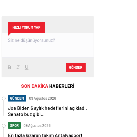
HIZLI YORUM YAP
GÖNDER
SON DAKİKA
HABERLERİ
GÜNDEM
09 Ağustos 2026
Joe Biden 6 aylık hedeflerini açıkladı.
Senato buz gibi…
SPOR
09 Ağustos 2026
En fazla kızaran takım Antalyaspor!