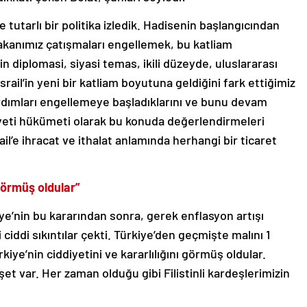
tutarlı bir politika izledik. Hadisenin başlangıcından
akanımız çatışmaları engellemek, bu katliam
in diplomasi, siyasi temas, ikili düzeyde, uluslararası
srail’in yeni bir katliam boyutuna geldiğini fark ettiğimiz
rdımları engellemeye başladıklarını ve bunu devam
yeti hükümeti olarak bu konuda değerlendirmeleri
rail’e ihracat ve ithalat anlamında herhangi bir ticaret
 görmüş oldular”
ürkiye’nin bu kararından sonra, gerek enflasyon artışı
ciddi sıkıntılar çekti. Türkiye’den geçmişte malını 1
iye’nin ciddiyetini ve kararlılığını görmüş oldular.
şet var. Her zaman olduğu gibi Filistinli kardeşlerimizin