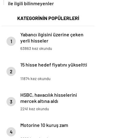
ile ilgili bilinmeyenler
KATEGORİNİN POPÜLERLERİ
Yabancı ilgisini üzerine çeken
yerli hisseler
1
63863 kez okundu
15 hisse hedef fiyatını yükseltti
2
11874 kez okundu
HSBC, havacılık hisselerini
mercek altına aldı
3
2241 kez okundu
Motorine 10 kuruş zam
4