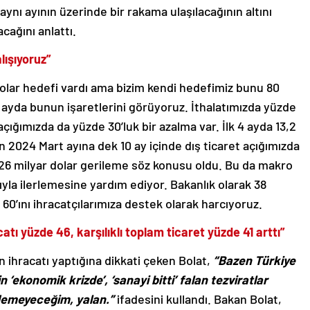
aynı ayının üzerinde bir rakama ulaşılacağının altını
cağını anlattı.
lışıyoruz”
 dolar hedefi vardı ama bizim kendi hedefimiz bunu 80
 4 ayda bunun işaretlerini görüyoruz. İthalatımızda yüzde
açığımızda da yüzde 30’luk bir azalma var. İlk 4 ayda 13,2
n 2024 Mart ayına dek 10 ay içinde dış ticaret açığımızda
a 26 milyar dolar gerileme söz konusu oldu. Bu da makro
a ilerlemesine yardım ediyor. Bakanlık olarak 38
60’ını ihracatçılarımıza destek olarak harcıyoruz.
tı yüzde 46, karşılıklı toplam ticaret yüzde 41 arttı”
n ihracatı yaptığına dikkati çeken Bolat,
“Bazen Türkiye
 ‘ekonomik krizde’, ‘sanayi bitti’ falan tezviratlar
ş demeyeceğim, yalan.”
ifadesini kullandı. Bakan Bolat,