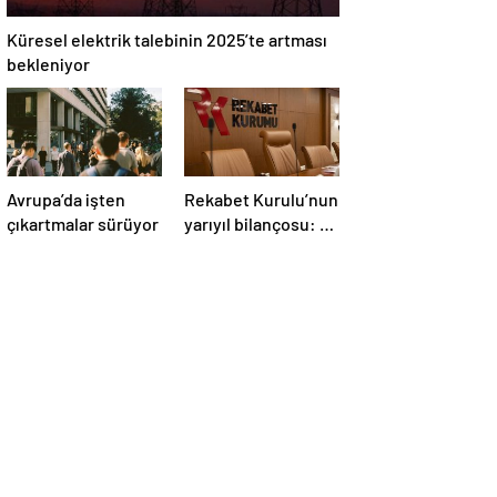
Küresel elektrik talebinin 2025’te artması
bekleniyor
Avrupa’da işten
Rekabet Kurulu’nun
çıkartmalar sürüyor
yarıyıl bilançosu: 6
ayda 4,1 milyar TL
ceza