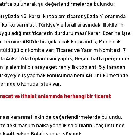
 atıfta bulunarak şu değerlendirmelerde bulundu:
ı yüzde 46, karşılıklı toplam ticaret yüzde 41 oranında
korku sarmıştı. Türkiye’yle İsrail arasındaki ilişkilerin
yguladığımız ‘ticaretin durdurulması’ kararı üzerine işte
 tersine ABD’de biz çok sıcak karşılandık. Mesela iki
ütüldüğü bir komite var; Ticaret ve Yatırım Komitesi. 7
da Ankara’da toplantısını yaptık. Geçen hafta perşembe
 alemini bir araya getiren yıllık toplantı 5 yıl aradan
 Türkiye’yle iş yapmak konusunda hem ABD hükümetinde
lerinde o konuda istek var.
 ihracat ve ithalat anlamında herhangi bir ticaret
ulması kararına ilişkin de değerlendirmelerde bulundu.
ze’deki masum halka yönelik saldırılarını, taş üstünde
kkati çeken Bolat, şunları söyledi: