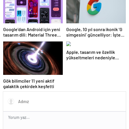
Google’dan Android için yeni
Google, 10 yıl sonra ikonik ‘G
tasarım dili: Material Three
simgesini’ güncelliyor: İşte
Expressive
yeni tasarım
Apple, tasarım ve özellik
yükseltmeleri nedeniyle
iPhone 17 fiyatlarını artırabilir
Gök bilimciler 11 yeni aktif
galaktik çekirdek keşfetti