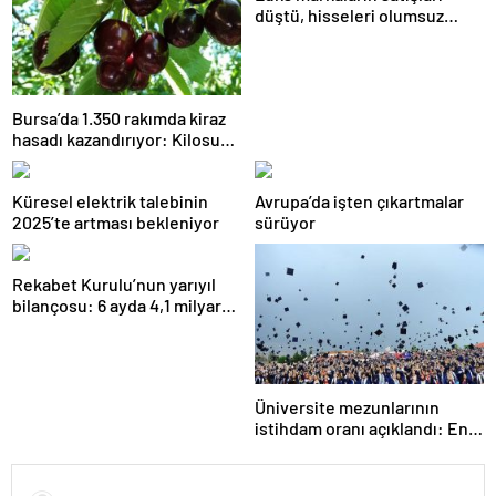
düştü, hisseleri olumsuz
etkilendi
Bursa’da 1.350 rakımda kiraz
hasadı kazandırıyor: Kilosu
80 lira
Küresel elektrik talebinin
Avrupa’da işten çıkartmalar
2025’te artması bekleniyor
sürüyor
Rekabet Kurulu’nun yarıyıl
bilançosu: 6 ayda 4,1 milyar
TL ceza
Üniversite mezunlarının
istihdam oranı açıklandı: En
fazla iş özel eğitim
öğretmenliğinde