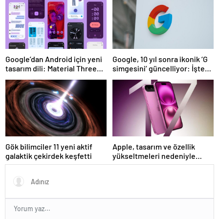
Google’dan Android için yeni
Google, 10 yıl sonra ikonik ‘G
tasarım dili: Material Three
simgesini’ güncelliyor: İşte
Expressive
yeni tasarım
Gök bilimciler 11 yeni aktif
Apple, tasarım ve özellik
galaktik çekirdek keşfetti
yükseltmeleri nedeniyle
iPhone 17 fiyatlarını artırabilir