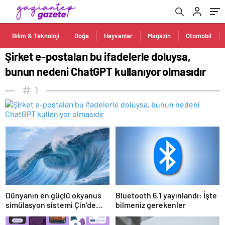
Bilim & Teknoloji
Doğa
Hayvanlar
Magazin
Otomobil
Şirket e-postaları bu ifadelerle doluysa,
bunun nedeni ChatGPT kullanıyor olmasıdır
1
Dünyanın en güçlü okyanus
Bluetooth 6.1 yayınlandı: İşte
simülasyon sistemi Çin’de
bilmeniz gerekenler
faaliyete geçiyor