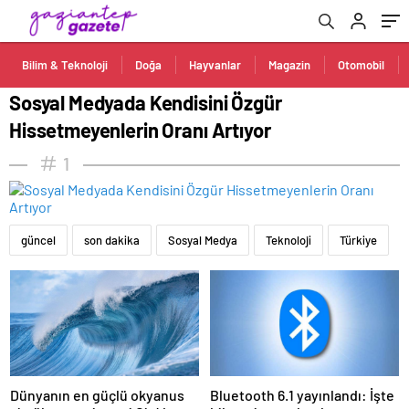
Bilim & Teknoloji
Doğa
Hayvanlar
Magazin
Otomobil
Sosyal Medyada Kendisini Özgür
Hissetmeyenlerin Oranı Artıyor
1
güncel
son dakika
Sosyal Medya
Teknoloji
Türkiye
Dünyanın en güçlü okyanus
Bluetooth 6.1 yayınlandı: İşte