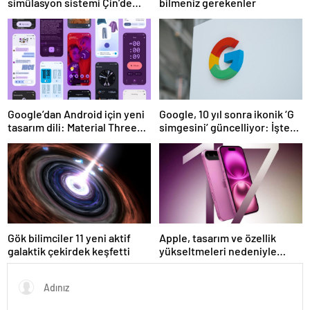
simülasyon sistemi Çin’de
bilmeniz gerekenler
faaliyete geçiyor
Google’dan Android için yeni
Google, 10 yıl sonra ikonik ‘G
tasarım dili: Material Three
simgesini’ güncelliyor: İşte
Expressive
yeni tasarım
Gök bilimciler 11 yeni aktif
Apple, tasarım ve özellik
galaktik çekirdek keşfetti
yükseltmeleri nedeniyle
iPhone 17 fiyatlarını artırabilir