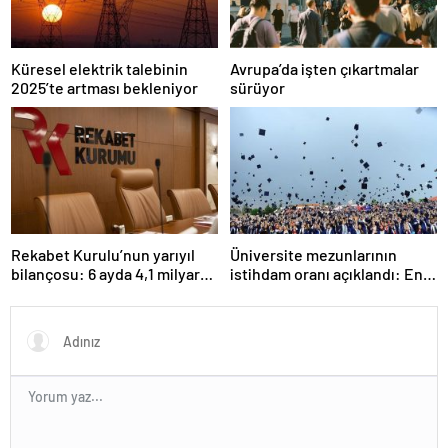
Küresel elektrik talebinin
Avrupa’da işten çıkartmalar
2025’te artması bekleniyor
sürüyor
Rekabet Kurulu’nun yarıyıl
Üniversite mezunlarının
bilançosu: 6 ayda 4,1 milyar
istihdam oranı açıklandı: En
TL ceza
fazla iş özel eğitim
öğretmenliğinde