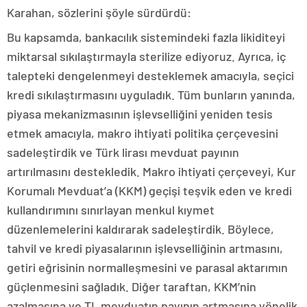
Karahan, sözlerini şöyle sürdürdü:
Bu kapsamda, bankacılık sistemindeki fazla likiditeyi
miktarsal sıkılaştırmayla sterilize ediyoruz. Ayrıca, iç
talepteki dengelenmeyi desteklemek amacıyla, seçici
kredi sıkılaştırmasını uyguladık. Tüm bunların yanında,
piyasa mekanizmasının işlevselliğini yeniden tesis
etmek amacıyla, makro ihtiyati politika çerçevesini
sadeleştirdik ve Türk lirası mevduat payının
artırılmasını destekledik. Makro ihtiyati çerçeveyi, Kur
Korumalı Mevduat’a (KKM) geçişi teşvik eden ve kredi
kullandırımını sınırlayan menkul kıymet
düzenlemelerini kaldırarak sadeleştirdik. Böylece,
tahvil ve kredi piyasalarının işlevselliğinin artmasını,
getiri eğrisinin normalleşmesini ve parasal aktarımın
güçlenmesini sağladık. Diğer taraftan, KKM’nin
azalmasına ve TL mevduatın payının artmasına yönelik