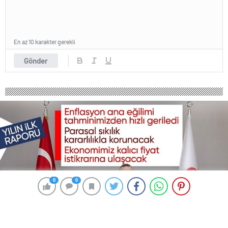
En az 10 karakter gerekli
Gönder
0
0
0
0