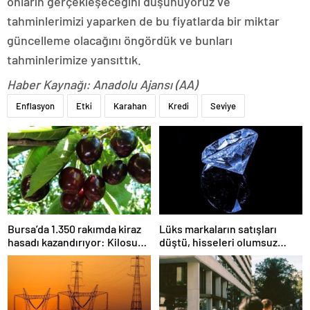
onların gerçekleşeceğini düşünüyoruz ve
tahminlerimizi yaparken de bu fiyatlarda bir miktar
güncelleme olacağını öngördük ve bunları
tahminlerimize yansıttık.
Haber Kaynağı: Anadolu Ajansı (AA)
Enflasyon
Etki
Karahan
Kredi
Seviye
Bursa’da 1.350 rakımda kiraz
Lüks markaların satışları
hasadı kazandırıyor: Kilosu
düştü, hisseleri olumsuz
80 lira
etkilendi