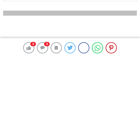
207 okunma
Hamit Altıntop’tan Avusturya maçı
0
0
0
0
yorumu
13 Temmuz 2024 12:03
ABONE OL
News
İHA
A Milli Futbol Takımı, EURO 2024 son 16 turunda 2
Temmuz Salı günü Leipzig Stadyumu’na Avusturya ile
oynayacağı müsabakanın hazırlıklarını Almanya’nın
Hannover şehrine bağlı Barsinghausen kasabasındaki
kamp merkezinde sürdürüyor.
TFF Milli Takımlardan Sorumlu Yönetim Kurulu Üyesi
Hamit Altıntop da grup aşamasından, Avusturya