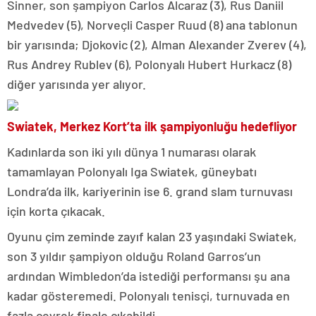
Sinner, son şampiyon Carlos Alcaraz (3), Rus Daniil
Medvedev (5), Norveçli Casper Ruud (8) ana tablonun
bir yarısında; Djokovic (2), Alman Alexander Zverev (4),
Rus Andrey Rublev (6), Polonyalı Hubert Hurkacz (8)
diğer yarısında yer alıyor.
Swiatek, Merkez Kort’ta ilk şampiyonluğu hedefliyor
Kadınlarda son iki yılı dünya 1 numarası olarak
tamamlayan Polonyalı Iga Swiatek, güneybatı
Londra’da ilk, kariyerinin ise 6. grand slam turnuvası
için korta çıkacak.
Oyunu çim zeminde zayıf kalan 23 yaşındaki Swiatek,
son 3 yıldır şampiyon olduğu Roland Garros’un
ardından Wimbledon’da istediği performansı şu ana
kadar gösteremedi. Polonyalı tenisçi, turnuvada en
fazla çeyrek finale çıkabildi.