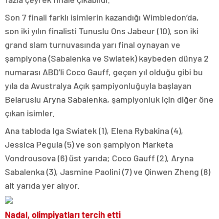
Son 7 finali farklı isimlerin kazandığı Wimbledon’da,
son iki yılın finalisti Tunuslu Ons Jabeur (10), son iki
grand slam turnuvasında yarı final oynayan ve
şampiyona (Sabalenka ve Swiatek) kaybeden dünya 2
numarası ABD’li Coco Gauff, geçen yıl olduğu gibi bu
yıla da Avustralya Açık şampiyonluğuyla başlayan
Belaruslu Aryna Sabalenka, şampiyonluk için diğer öne
çıkan isimler.
Ana tabloda Iga Swiatek (1), Elena Rybakina (4),
Jessica Pegula (5) ve son şampiyon Marketa
Vondrousova (6) üst yarıda; Coco Gauff (2), Aryna
Sabalenka (3), Jasmine Paolini (7) ve Qinwen Zheng (8)
alt yarıda yer alıyor.
Nadal, olimpiyatları tercih etti