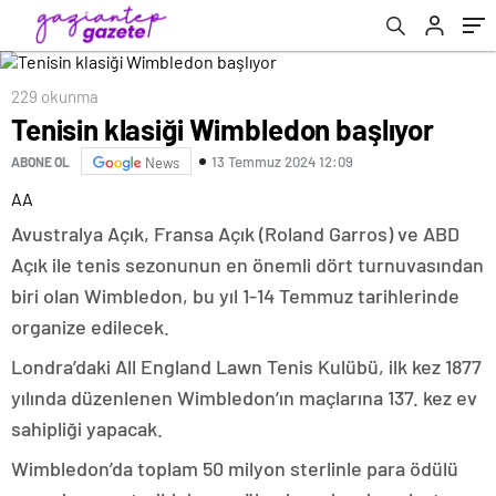
229 okunma
Tenisin klasiği Wimbledon başlıyor
13 Temmuz 2024 12:09
ABONE OL
News
AA
Avustralya Açık, Fransa Açık (Roland Garros) ve ABD
Açık ile tenis sezonunun en önemli dört turnuvasından
biri olan Wimbledon, bu yıl 1-14 Temmuz tarihlerinde
organize edilecek.
Londra’daki All England Lawn Tenis Kulübü, ilk kez 1877
yılında düzenlenen Wimbledon’ın maçlarına 137. kez ev
sahipliği yapacak.
Wimbledon’da toplam 50 milyon sterlinle para ödülü