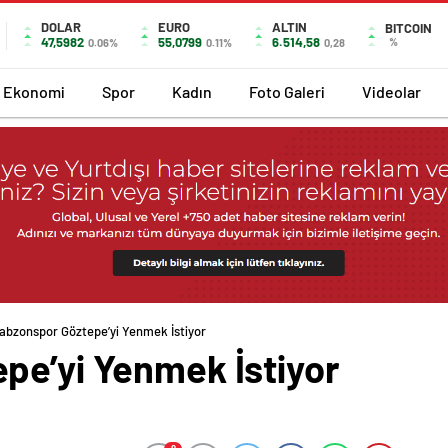
DOLAR
EURO
ALTIN
BITCOIN
47,5982
55,0799
6.514,58
%
0.06%
0.11%
0,28
Ekonomi
Spor
Kadın
Foto Galeri
Videolar
abzonspor Göztepe’yi Yenmek İstiyor
pe’yi Yenmek İstiyor