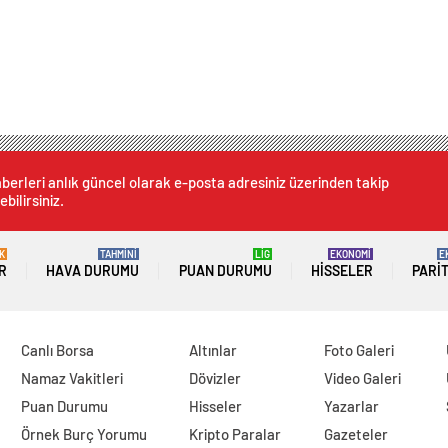
berleri anlık güncel olarak e-posta adresiniz üzerinden takip
ebilirsiniz.
K
TAHMİNİ
LİG
EKONOMİ
E
R
HAVA DURUMU
PUAN DURUMU
HISSELER
PARI
Canlı Borsa
Altınlar
Foto Galeri
Namaz Vakitleri
Dövizler
Video Galeri
Puan Durumu
Hisseler
Yazarlar
Örnek Burç Yorumu
Kripto Paralar
Gazeteler