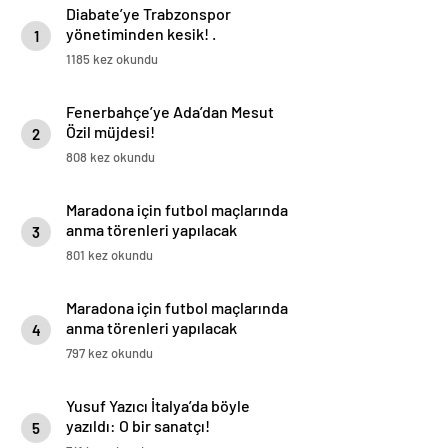
Diabate’ye Trabzonspor
yönetiminden kesik! .
1
1185 kez okundu
Fenerbahçe’ye Ada’dan Mesut
Özil müjdesi!
2
808 kez okundu
Maradona için futbol maçlarında
anma törenleri yapılacak
3
801 kez okundu
Maradona için futbol maçlarında
anma törenleri yapılacak
4
797 kez okundu
Yusuf Yazıcı İtalya’da böyle
yazıldı: O bir sanatçı!
5