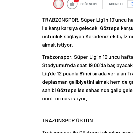
0
BEĞENDİM
ABONE OL
TRABZONSPOR, Süper Lig’in 10’uncu haf
ile karşı karşıya gelecek. Göztepe kar
üstünlük sağlayan Karadeniz ekibi, İzmi
almak istiyor.
Trabzonspor, Süper Lig’in 10’uncu haft
Stadyumu’nda saat 19.00’da başlayacak
Lig’de 12 puanla 8’inci sırada yer alan
deplasman galibiyetini almak hem de gal
sahibi Göztepe ise sahasında galip gel
unutturmak istiyor.
TRAZONSPOR ÜSTÜN
Trabzonspor ile Göztepe takımları arasın