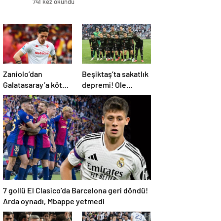
741 kez okundu
Zaniolo’dan
Beşiktaş’ta sakatlık
Galatasaray’a kötü
depremi! Ole
haber!
Gunnar Solskjaer’in
tepkisi dikkat çekti
7 gollü El Clasico’da Barcelona geri döndü!
Arda oynadı, Mbappe yetmedi