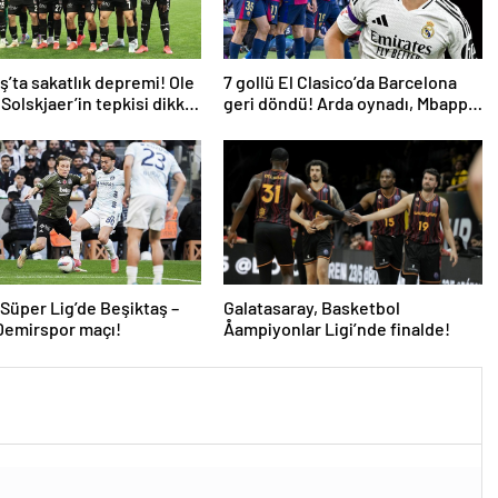
ş’ta sakatlık depremi! Ole
7 gollü El Clasico’da Barcelona
Solskjaer’in tepkisi dikkat
geri döndü! Arda oynadı, Mbappe
yetmedi
 Süper Lig’de Beşiktaş –
Galatasaray, Basketbol
Demirspor maçı!
Åampiyonlar Ligi’nde finalde!