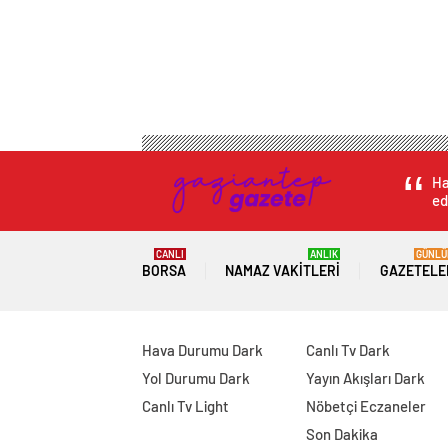
Ha
ed
CANLI
ANLIK
GÜNLÜ
BORSA
NAMAZ VAKITLERI
GAZETELE
Hava Durumu Dark
Canlı Tv Dark
Yol Durumu Dark
Yayın Akışları Dark
Canlı Tv Light
Nöbetçi Eczaneler
Son Dakika