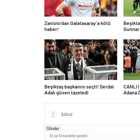
Zaniolo’dan Galatasaray’a kötü
Beşikta
haber!
Gunnar 
çekti
Beşiktaş başkanını seçti! Serdal
CANLI |
Adalı güven tazeledi
Adana 
Gönder
En az 10 karakter gerekli