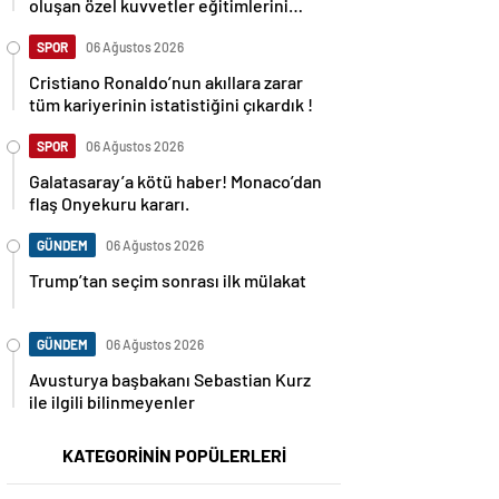
oluşan özel kuvvetler eğitimlerini
başlattı.
SPOR
06 Ağustos 2026
Cristiano Ronaldo’nun akıllara zarar
tüm kariyerinin istatistiğini çıkardık !
SPOR
06 Ağustos 2026
Galatasaray’a kötü haber! Monaco’dan
flaş Onyekuru kararı.
GÜNDEM
06 Ağustos 2026
Trump’tan seçim sonrası ilk mülakat
GÜNDEM
06 Ağustos 2026
Avusturya başbakanı Sebastian Kurz
ile ilgili bilinmeyenler
KATEGORİNİN POPÜLERLERİ