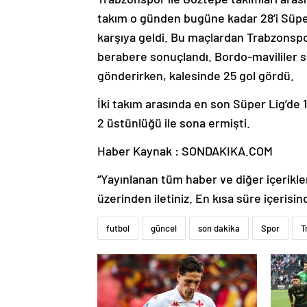
takım o günden bugüne kadar 28’i Süper
karşıya geldi. Bu maçlardan Trabzonspor
berabere sonuçlandı. Bordo-mavililer s
gönderirken, kalesinde 25 gol gördü.
İki takım arasında en son Süper Lig’de
2 üstünlüğü ile sona ermişti.
Haber Kaynak : SONDAKIKA.COM
“Yayınlanan tüm haber ve diğer içerikler i
üzerinden iletiniz. En kısa süre içerisin
futbol
güncel
son dakika
Spor
T