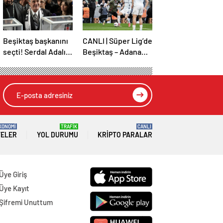
Beşiktaş başkanını
CANLI | Süper Lig’de
seçti! Serdal Adalı
Beşiktaş – Adana
güven tazeledi
Demirspor maçı!
KONOMİ
TRAFİK
CANLI
TELER
YOL DURUMU
KRIPTO PARALAR
Üye Giriş
Üye Kayıt
Şifremi Unuttum