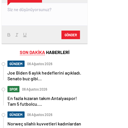
GÖNDER
SON DAKİKA
HABERLERİ
GÜNDEM
06 Ağustos 2026
Joe Biden 6 aylık hedeflerini açıkladı.
Senato buz gibi…
SPOR
06 Ağustos 2026
En fazla kızaran takım Antalyaspor!
Tam 5 futbolcu….
GÜNDEM
06 Ağustos 2026
Norweç silahlı kuvvetleri kadınlardan