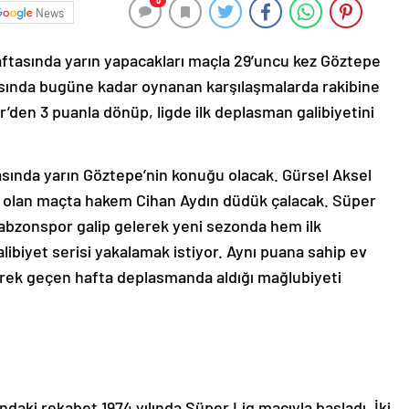
0
News
tasında yarın yapacakları maçla 29’uncu kez Göztepe
şısında bugüne kadar oynanan karşılaşmalarda rakibine
r’den 3 puanla dönüp, ligde ilk deplasman galibiyetini
asında yarın Göztepe’nin konuğu olacak. Gürsel Aksel
 olan maçta hakem Cihan Aydın düdük çalacak. Süper
 Trabzonspor galip gelerek yeni sezonda hem ilk
ibiyet serisi yakalamak istiyor. Aynı puana sahip ev
erek geçen hafta deplasmanda aldığı mağlubiyeti
daki rekabet 1974 yılında Süper Lig maçıyla başladı. İki