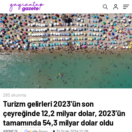
dolar oldu
285 okunma
Turizm gelirleri 2023’ün son
çeyreğinde 12,2 milyar dolar, 2023’ün
tamamında 54,3 milyar dolar oldu
31 Ocak 2024 12:06
ABONE OL
News