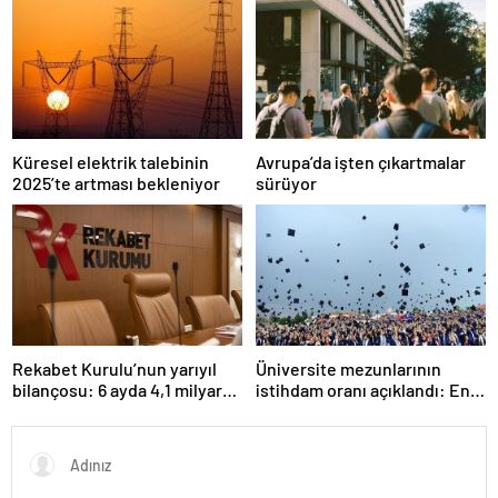
Küresel elektrik talebinin
Avrupa’da işten çıkartmalar
2025’te artması bekleniyor
sürüyor
Rekabet Kurulu’nun yarıyıl
Üniversite mezunlarının
bilançosu: 6 ayda 4,1 milyar
istihdam oranı açıklandı: En
TL ceza
fazla iş özel eğitim
öğretmenliğinde