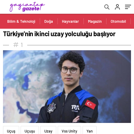
Bilim & Teknoloji
Doğa
Hayvanlar
Magazin
Otomobil
Türkiye’nin ikinci uzay yolculuğu başlıyor
1
Uçuş
Uçuşu
Uzay
Vss Unity
Yan