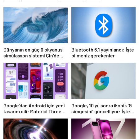
Dünyanın en güçlü okyanus
Bluetooth 6.1 yayınlandı: İşte
simülasyon sistemi Çin’de
bilmeniz gerekenler
faaliyete geçiyor
Google’dan Android için yeni
Google, 10 yıl sonra ikonik ‘G
tasarım dili: Material Three
simgesini’ güncelliyor: İşte
Expressive
yeni tasarım