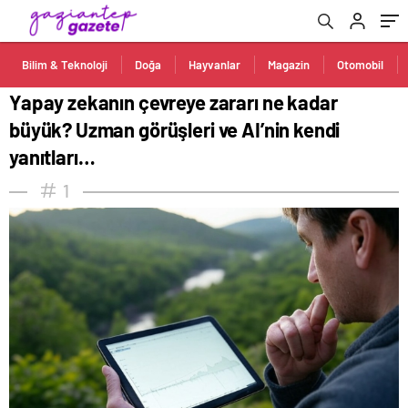
yanıtları…
Bilim & Teknoloji
Doğa
Hayvanlar
Magazin
Otomobil
Yapay zekanın çevreye zararı ne kadar
büyük? Uzman görüşleri ve AI’nin kendi
yanıtları…
1