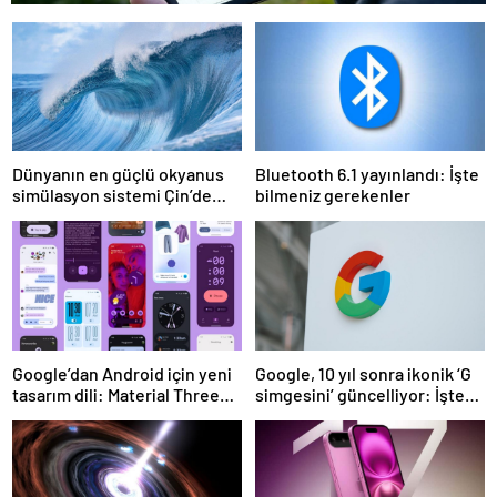
Dünyanın en güçlü okyanus
Bluetooth 6.1 yayınlandı: İşte
simülasyon sistemi Çin’de
bilmeniz gerekenler
faaliyete geçiyor
Google’dan Android için yeni
Google, 10 yıl sonra ikonik ‘G
tasarım dili: Material Three
simgesini’ güncelliyor: İşte
Expressive
yeni tasarım