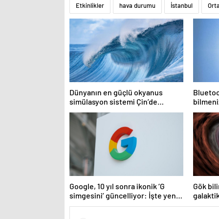
Etkinlikler
hava durumu
İstanbul
Ort
Dünyanın en güçlü okyanus
Bluetoo
simülasyon sistemi Çin’de
bilmeni
faaliyete geçiyor
Google, 10 yıl sonra ikonik ‘G
Gök bili
simgesini’ güncelliyor: İşte yeni
galakti
tasarım