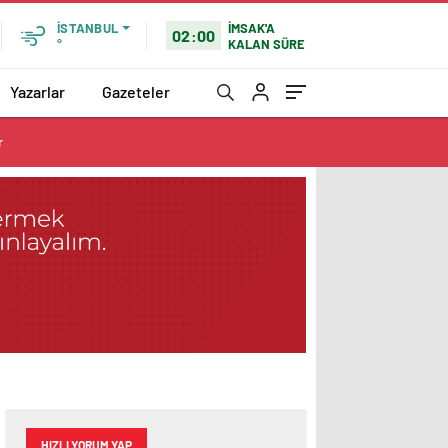
İMSAK'A
İSTANBUL
02:00
KALAN SÜRE
°
Yazarlar
Gazeteler
r
HIZLI YORUM YAP