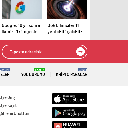
Google, 10 yıl sonra
Gök bilimciler 11
ikonik ‘G simgesini’
yeni aktif galaktik
güncelliyor: İşte
çekirdek keşfetti
yeni tasarım
KONOMİ
TRAFİK
CANLI
TELER
YOL DURUMU
KRIPTO PARALAR
Üye Giriş
Üye Kayıt
Şifremi Unuttum