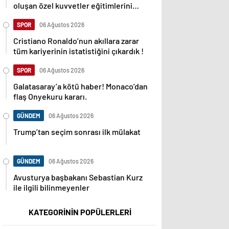
oluşan özel kuvvetler eğitimlerini
başlattı.
SPOR
06 Ağustos 2026
Cristiano Ronaldo’nun akıllara zarar
tüm kariyerinin istatistiğini çıkardık !
SPOR
06 Ağustos 2026
Galatasaray’a kötü haber! Monaco’dan
flaş Onyekuru kararı.
GÜNDEM
06 Ağustos 2026
Trump’tan seçim sonrası ilk mülakat
GÜNDEM
06 Ağustos 2026
Avusturya başbakanı Sebastian Kurz
ile ilgili bilinmeyenler
KATEGORİNİN POPÜLERLERİ