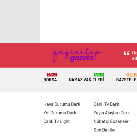
Ha
ed
CANLI
ANLIK
GÜNLÜ
BORSA
NAMAZ VAKITLERI
GAZETELE
Hava Durumu Dark
Canlı Tv Dark
Yol Durumu Dark
Yayın Akışları Dark
Canlı Tv Light
Nöbetçi Eczaneler
Son Dakika