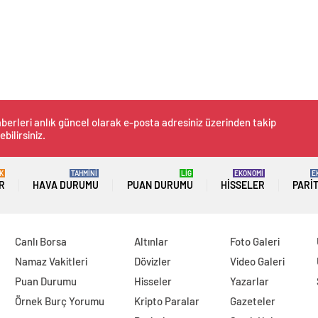
berleri anlık güncel olarak e-posta adresiniz üzerinden takip
ebilirsiniz.
K
TAHMİNİ
LİG
EKONOMİ
E
R
HAVA DURUMU
PUAN DURUMU
HISSELER
PARI
Canlı Borsa
Altınlar
Foto Galeri
Namaz Vakitleri
Dövizler
Video Galeri
Puan Durumu
Hisseler
Yazarlar
Örnek Burç Yorumu
Kripto Paralar
Gazeteler