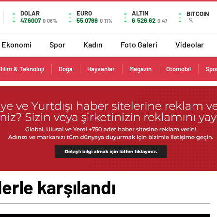
DOLAR
EURO
ALTIN
BITCOIN
47,6007
55,0799
6.526,62
%
0.06%
0.11%
0,47
Ekonomi
Spor
Kadın
Foto Galeri
Videolar
Bilim & Teknoloji
Doğa
Hayvanlar
Magazin
Otomobil
Spo
lerle karşılandı