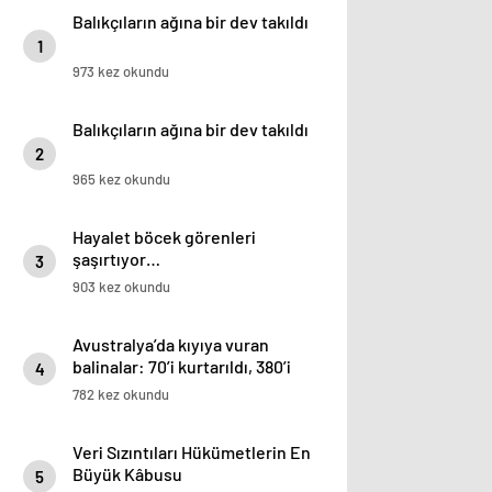
Balıkçıların ağına bir dev takıldı
1
973 kez okundu
Balıkçıların ağına bir dev takıldı
2
965 kez okundu
Hayalet böcek görenleri
şaşırtıyor…
3
903 kez okundu
Avustralya’da kıyıya vuran
balinalar: 70’i kurtarıldı, 380’i
4
öldü
782 kez okundu
Veri Sızıntıları Hükümetlerin En
Büyük Kâbusu
5