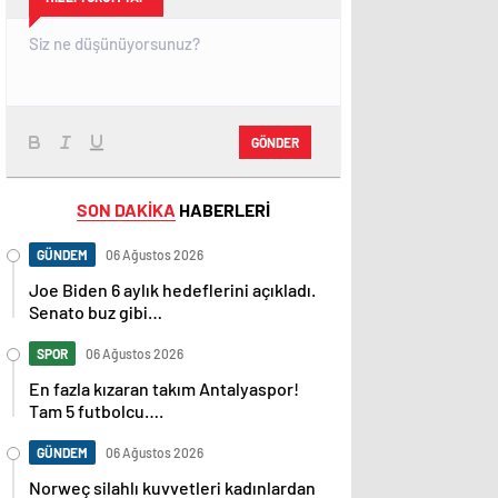
GÖNDER
SON DAKİKA
HABERLERİ
GÜNDEM
06 Ağustos 2026
Joe Biden 6 aylık hedeflerini açıkladı.
Senato buz gibi…
SPOR
06 Ağustos 2026
En fazla kızaran takım Antalyaspor!
Tam 5 futbolcu….
GÜNDEM
06 Ağustos 2026
Norweç silahlı kuvvetleri kadınlardan