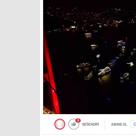
0
BEĞENDİM
ABONE OL