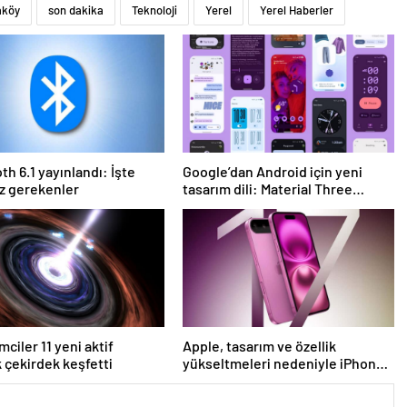
aköy
son dakika
Teknoloji
Yerel
Yerel Haberler
th 6.1 yayınlandı: İşte
Google’dan Android için yeni
z gerekenler
tasarım dili: Material Three
Expressive
mciler 11 yeni aktif
Apple, tasarım ve özellik
k çekirdek keşfetti
yükseltmeleri nedeniyle iPhone
17 fiyatlarını artırabilir