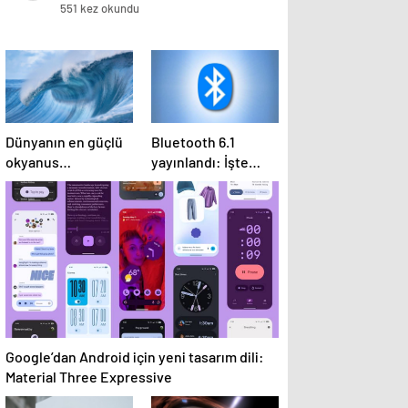
551 kez okundu
Dünyanın en güçlü
Bluetooth 6.1
okyanus
yayınlandı: İşte
simülasyon sistemi
bilmeniz gerekenler
Çin’de faaliyete
geçiyor
Google’dan Android için yeni tasarım dili:
Material Three Expressive