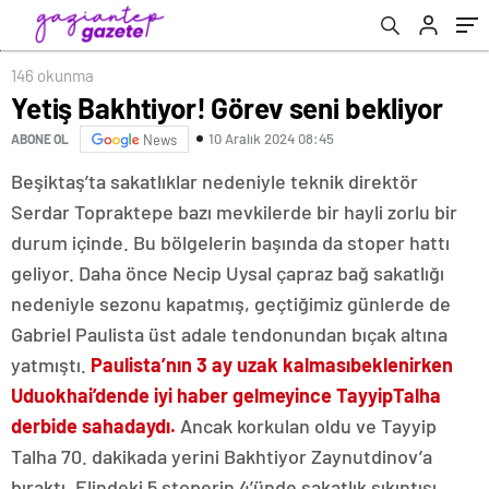
146 okunma
Yetiş Bakhtiyor! Görev seni bekliyor
10 Aralık 2024 08:45
ABONE OL
News
Beşiktaş’ta sakatlıklar nedeniyle teknik direktör
Serdar Topraktepe bazı mevkilerde bir hayli zorlu bir
durum içinde. Bu bölgelerin başında da stoper hattı
geliyor. Daha önce Necip Uysal çapraz bağ sakatlığı
nedeniyle sezonu kapatmış, geçtiğimiz günlerde de
Gabriel Paulista üst adale tendonundan bıçak altına
yatmıştı.
Paulista’nın 3 ay uzak kalması
beklenirken
Uduokhai’den
de iyi haber gelmeyince Tayyip
Talha
derbide sahadaydı.
Ancak korkulan oldu ve Tayyip
Talha 70. dakikada yerini Bakhtiyor Zaynutdinov’a
bıraktı. Elindeki 5 stoperin 4’ünde sakatlık sıkıntısı