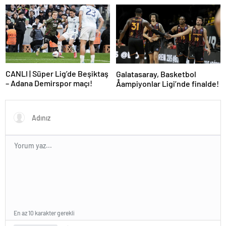
oynadı, Mbappe yetmedi
CANLI | Süper Lig’de Beşiktaş
Galatasaray, Basketbol
– Adana Demirspor maçı!
Åampiyonlar Ligi’nde finalde!
En az 10 karakter gerekli