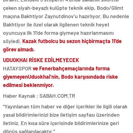
çeken siyah-beyazlı kulüpte teknik ekip, Bodo/Glimt
maçına Bakhtiyor Zaynutdinov’u hazırlıyor. Bu nedenle
Bakhtiyor ile özel olarak ilgilenen teknik heyet
oyuncuya ilk 11’de forma giymeye hazırlanmasını
söyledi.
Kazak futbolcu bu sezon hiçbir
maçta 11’de
görev almadı.
UDUOKHAI RİSKE EDİLMEYECEK
HATAYSPOR
ve Fenerbahçe
maçlarında forma
giyemeyen
Uduokhai’nin, Bodo karşısında
da riske
edilmesi beklenmiyor.
Haber Kaynak : SABAH.COM.TR
“Yayınlanan tüm haber ve diğer içerikler ile ilgili olarak
yasal bildirimlerinizi bize iletişim sayfası üzerinden
iletiniz. En kısa süre içerisinde bildirimlerinize geri
dönüş sağlanılacaktır.”