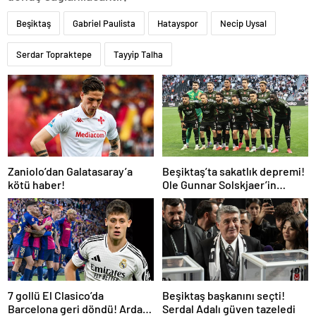
Beşiktaş
Gabriel Paulista
Hatayspor
Necip Uysal
Serdar Topraktepe
Tayyip Talha
Zaniolo’dan Galatasaray’a
Beşiktaş’ta sakatlık depremi!
kötü haber!
Ole Gunnar Solskjaer’in
tepkisi dikkat çekti
7 gollü El Clasico’da
Beşiktaş başkanını seçti!
Barcelona geri döndü! Arda
Serdal Adalı güven tazeledi