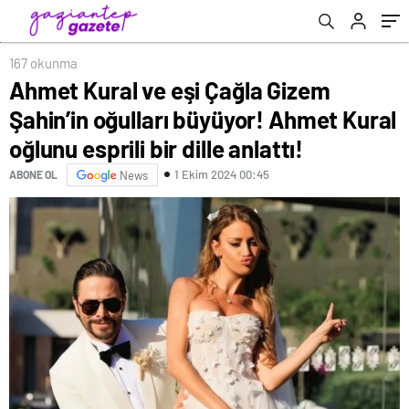
bir dille anlattı!
167 okunma
Ahmet Kural ve eşi Çağla Gizem
Şahin’in oğulları büyüyor! Ahmet Kural
oğlunu esprili bir dille anlattı!
1 Ekim 2024 00:45
ABONE OL
News