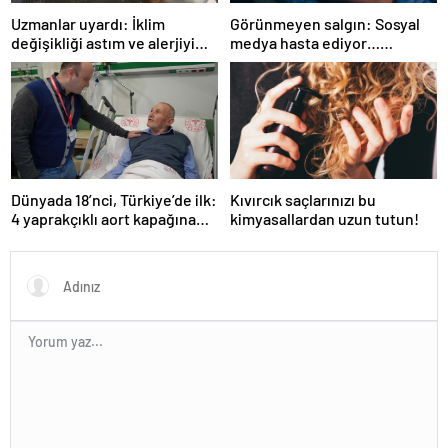
Uzmanlar uyardı: İklim
Görünmeyen salgın: Sosyal
değişikliği astım ve alerjiyi
medya hasta ediyor…
tetikliyor
Fiziksel, duygusal, zihinsel
etkilerine inanamayacaksınız
Dünyada 18’nci, Türkiye’de ilk:
Kıvırcık saçlarınızı bu
4 yaprakçıklı aort kapağına
kimyasallardan uzun tutun!
TAVİ operasyonu