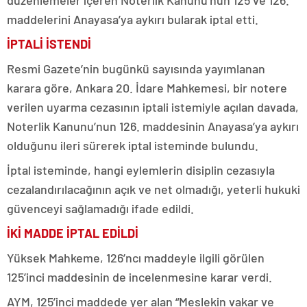
düzenlemeler içeren Noterlik Kanunu’nun 125 ve 126.
maddelerini Anayasa’ya aykırı bularak iptal etti.
İPTALİ İSTENDİ
Resmi Gazete’nin bugünkü sayısında yayımlanan
karara göre, Ankara 20. İdare Mahkemesi, bir notere
verilen uyarma cezasının iptali istemiyle açılan davada,
Noterlik Kanunu’nun 126. maddesinin Anayasa’ya aykırı
olduğunu ileri sürerek iptal isteminde bulundu.
İptal isteminde, hangi eylemlerin disiplin cezasıyla
cezalandırılacağının açık ve net olmadığı, yeterli hukuki
güvenceyi sağlamadığı ifade edildi.
İKİ MADDE İPTAL EDİLDİ
Yüksek Mahkeme, 126’ncı maddeyle ilgili görülen
125’inci maddesinin de incelenmesine karar verdi.
AYM, 125’inci maddede yer alan “Meslekin vakar ve