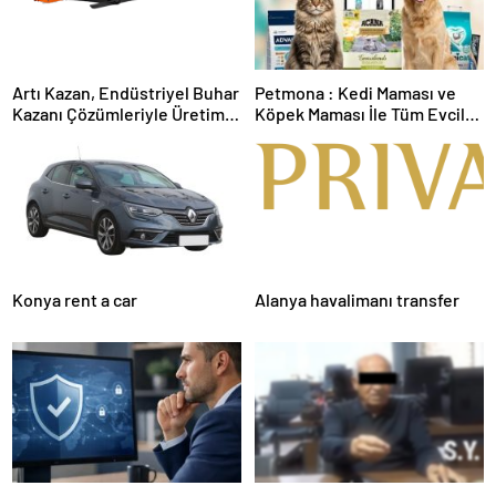
Artı Kazan, Endüstriyel Buhar
Petmona : Kedi Maması ve
Kazanı Çözümleriyle Üretim
Köpek Maması İle Tüm Evcil
Tesislerine Verimli Sistemler
Hayvan Ürünleri
Sunuyor
Konya rent a car
Alanya havalimanı transfer