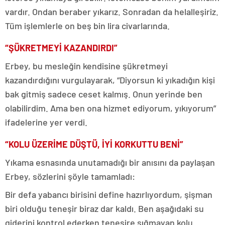
vardır. Ondan beraber yıkarız. Sonradan da helalleşiriz.
Tüm işlemlerle on beş bin lira civarlarında.
“ŞÜKRETMEYİ KAZANDIRDI”
Erbey, bu mesleğin kendisine şükretmeyi
kazandırdığını vurgulayarak, “Diyorsun ki yıkadığın kişi
bak gitmiş sadece ceset kalmış. Onun yerinde ben
olabilirdim. Ama ben ona hizmet ediyorum, yıkıyorum”
ifadelerine yer verdi.
“KOLU ÜZERİME DÜŞTÜ, İYİ KORKUTTU BENİ”
Yıkama esnasında unutamadığı bir anısını da paylaşan
Erbey, sözlerini şöyle tamamladı:
Bir defa yabancı birisini define hazırlıyordum, şişman
biri olduğu teneşir biraz dar kaldı. Ben aşağıdaki su
giderini kontrol ederken teneşire sığmayan kolu