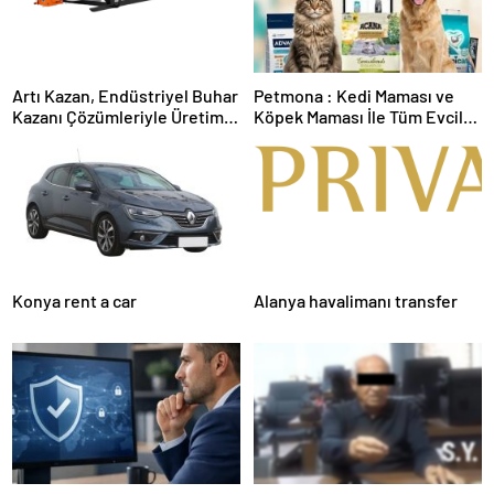
Artı Kazan, Endüstriyel Buhar
Petmona : Kedi Maması ve
Kazanı Çözümleriyle Üretim
Köpek Maması İle Tüm Evcil
Tesislerine Verimli Sistemler
Hayvan Ürünleri
Sunuyor
Konya rent a car
Alanya havalimanı transfer