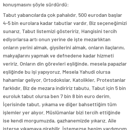
konuşmasını şöyle sürdürdü:
Tabut yabancılarda çok pahalıdır. 500 eurodan başlar
4-5 bin eurolara kadar tabutlar vardır. Biz seçeneğimizi
sunarız. Tabut listemizi gösteririz. Hangisini tercih
ediyorlarsa artı onun yerine de işte mezarlıktan
onların yerini almak, giysilerini almak, onların ilaçlarını,
makyajlarını yapmak ve defnedene kadar hizmeti
veririz. Onların din görevleri eşliğinde, mesela papazlar
eşliğinde bu işi yapıyoruz. Mesela Yahudi olursa
hahamlar geliyor. Ortodokslar, Katolikler, Protestanlar
farklıdır. Biz de mezara indiririz tabutu. Tabut için 5 bin
euroluk tabut olursa ben 7 bin 8 bin euro derim.
İçerisinde tabut, yıkama ve diğer bahsettiğim tüm
işlemler yer alıyor. Müslümanlar bizi tercih ettiğinde
ise kendi morgumuzda, gazhanemizde yıkarız. Aile
isterse yıkamaya girebilir. İstemezse benim yardımcım