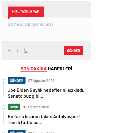
HIZLI YORUM YAP
GÖNDER
SON DAKİKA
HABERLERİ
GÜNDEM
07 Ağustos 2026
Joe Biden 6 aylık hedeflerini açıkladı.
Senato buz gibi…
SPOR
07 Ağustos 2026
En fazla kızaran takım Antalyaspor!
Tam 5 futbolcu….