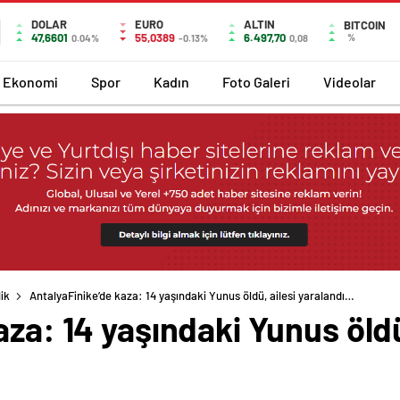
DOLAR
EURO
ALTIN
BITCOIN
47,6601
55,0389
6.497,70
%
0.04%
-0.13%
0,08
Ekonomi
Spor
Kadın
Foto Galeri
Videolar
ik
AntalyaFinike’de kaza: 14 yaşındaki Yunus öldü, ailesi yaralandı…
aza: 14 yaşındaki Yunus öldü