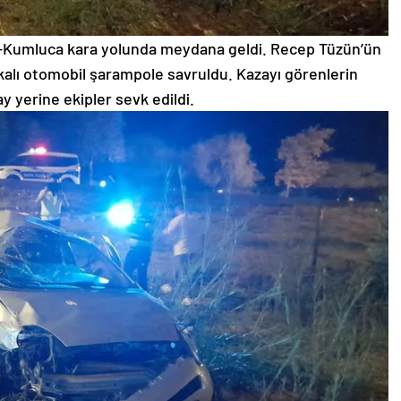
ke-Kumluca kara yolunda meydana geldi. Recep Tüzün’ün
akalı otomobil şarampole savruldu. Kazayı görenlerin
ay yerine ekipler sevk edildi.