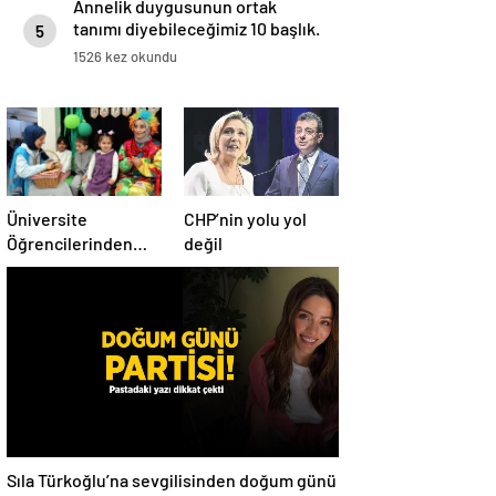
Annelik duygusunun ortak
tanımı diyebileceğimiz 10 başlık.
5
1526 kez okundu
Üniversite
CHP’nin yolu yol
Öğrencilerinden
değil
Çocuklara Çevre
Bilinci
Sıla Türkoğlu’na sevgilisinden doğum günü