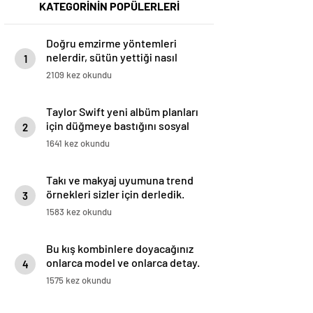
KATEGORİNİN POPÜLERLERİ
Doğru emzirme yöntemleri
nelerdir, sütün yettiği nasıl
1
anlaşılır?
2109 kez okundu
Taylor Swift yeni albüm planları
için düğmeye bastığını sosyal
2
medyadan duyurdu!
1641 kez okundu
Takı ve makyaj uyumuna trend
örnekleri sizler için derledik.
3
1583 kez okundu
Bu kış kombinlere doyacağınız
onlarca model ve onlarca detay.
4
1575 kez okundu