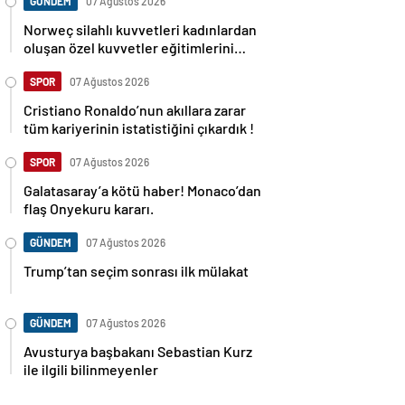
GÜNDEM
07 Ağustos 2026
Norweç silahlı kuvvetleri kadınlardan
oluşan özel kuvvetler eğitimlerini
başlattı.
SPOR
07 Ağustos 2026
Cristiano Ronaldo’nun akıllara zarar
tüm kariyerinin istatistiğini çıkardık !
SPOR
07 Ağustos 2026
Galatasaray’a kötü haber! Monaco’dan
flaş Onyekuru kararı.
GÜNDEM
07 Ağustos 2026
Trump’tan seçim sonrası ilk mülakat
GÜNDEM
07 Ağustos 2026
Avusturya başbakanı Sebastian Kurz
ile ilgili bilinmeyenler