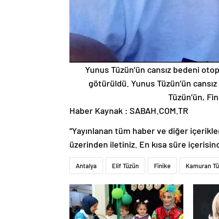
Yunus Tüzün’ün cansız bedeni otop
götürüldü. Yunus Tüzün’ün cansız b
Tüzün’ün, Fin
Haber Kaynak : SABAH.COM.TR
“Yayınlanan tüm haber ve diğer içerikler i
üzerinden iletiniz. En kısa süre içerisin
Antalya
Elif Tüzün
Finike
Kamuran Tü