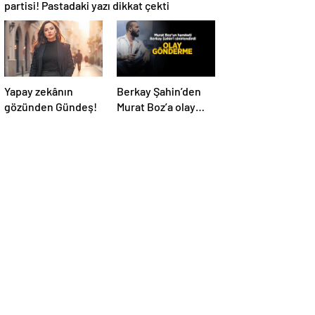
partisi! Pastadaki yazı dikkat çekti
Yapay zekânın
Berkay Şahin’den
gözünden Gündeş!
Murat Boz’a olay
Volkan Konak
göndermesi!
‘Herkes anıyor seni
ağabeyim’