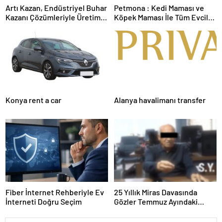
Artı Kazan, Endüstriyel Buhar
Petmona : Kedi Maması ve
Kazanı Çözümleriyle Üretim
Köpek Maması İle Tüm Evcil
Tesislerine Verimli Sistemler
Hayvan Ürünleri
Sunuyor
Konya rent a car
Alanya havalimanı transfer
Fiber İnternet Rehberiyle Ev
25 Yıllık Miras Davasında
İnterneti Doğru Seçim
Gözler Temmuz Ayındaki
Karar Duruşmasına Çevrildi