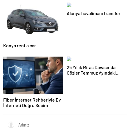
Tesislerine Verimli Sistemler
Hayvan Ürünleri
Sunuyor
Alanya havalimanı transfer
Konya rent a car
25 Yıllık Miras Davasında
Gözler Temmuz Ayındaki
Karar Duruşmasına Çevrildi
Fiber İnternet Rehberiyle Ev
İnterneti Doğru Seçim