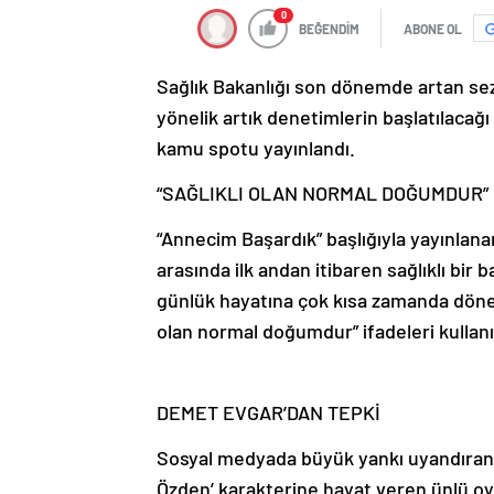
0
BEĞENDİM
ABONE OL
Sağlık Bakanlığı son dönemde artan sez
yönelik artık denetimlerin başlatılacağ
kamu spotu yayınlandı.
“SAĞLIKLI OLAN NORMAL DOĞUMDUR”
“Annecim Başardık” başlığıyla yayınlan
arasında ilk andan itibaren sağlıklı bi
günlük hayatına çok kısa zamanda dönebi
olan normal doğumdur” ifadeleri kullanı
DEMET EVGAR’DAN TEPKİ
Sosyal medyada büyük yankı uyandıran 
Özden’ karakterine hayat veren ünlü oy