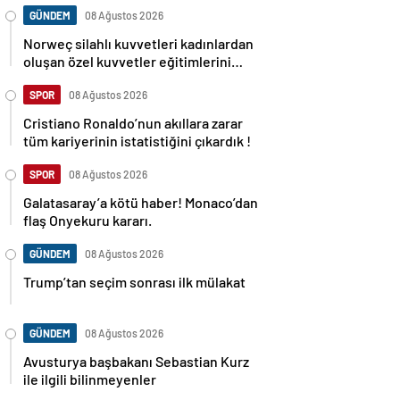
GÜNDEM
08 Ağustos 2026
Norweç silahlı kuvvetleri kadınlardan
oluşan özel kuvvetler eğitimlerini
başlattı.
SPOR
08 Ağustos 2026
Cristiano Ronaldo’nun akıllara zarar
tüm kariyerinin istatistiğini çıkardık !
SPOR
08 Ağustos 2026
Galatasaray’a kötü haber! Monaco’dan
flaş Onyekuru kararı.
GÜNDEM
08 Ağustos 2026
Trump’tan seçim sonrası ilk mülakat
GÜNDEM
08 Ağustos 2026
Avusturya başbakanı Sebastian Kurz
ile ilgili bilinmeyenler