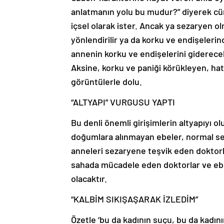
anlatmanın yolu bu mudur?” diyerek cü
içsel olarak ister. Ancak ya sezaryen o
yönlendirilir ya da korku ve endişelerin
annenin korku ve endişelerini giderecek
Aksine, korku ve paniği körükleyen, h
görüntülerle dolu.
“ALTYAPI” VURGUSU YAPTI
Bu denli önemli girişimlerin altyapıyı 
doğumlara alınmayan ebeler, normal sey
anneleri sezaryene teşvik eden doktorl
sahada mücadele eden doktorlar ve ebe
olacaktır.
“KALBİM SIKIŞAŞARAK İZLEDİM”
Özetle ‘bu da kadının suçu, bu da kadını