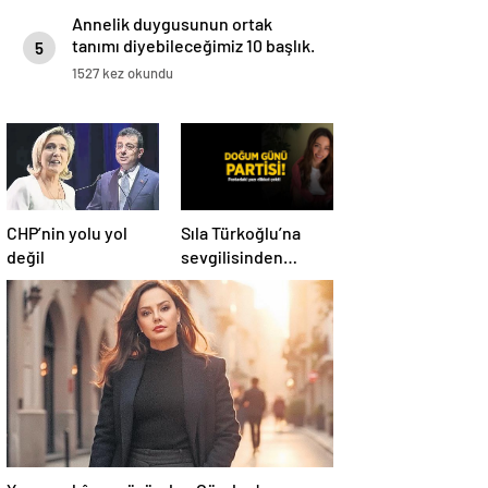
Annelik duygusunun ortak
tanımı diyebileceğimiz 10 başlık.
5
1527 kez okundu
CHP’nin yolu yol
Sıla Türkoğlu’na
değil
sevgilisinden
doğum günü
partisi! Pastadaki
yazı dikkat çekti