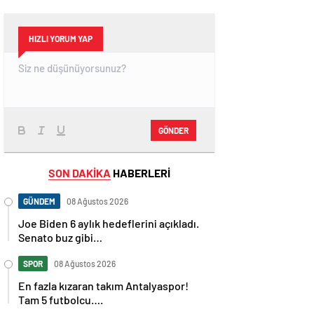
HIZLI YORUM YAP
GÖNDER
SON DAKİKA
HABERLERİ
GÜNDEM
08 Ağustos 2026
Joe Biden 6 aylık hedeflerini açıkladı.
Senato buz gibi…
SPOR
08 Ağustos 2026
En fazla kızaran takım Antalyaspor!
Tam 5 futbolcu….