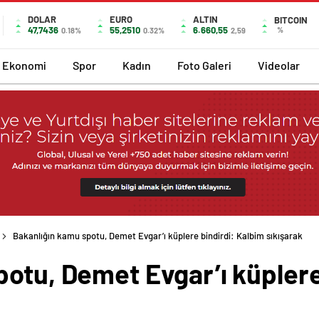
DOLAR
EURO
ALTIN
BITCOIN
47,7436
55,2510
6.660,55
%
0.18%
0.32%
2,59
Ekonomi
Spor
Kadın
Foto Galeri
Videolar
Bakanlığın kamu spotu, Demet Evgar’ı küplere bindirdi: Kalbim sıkışarak
otu, Demet Evgar’ı küplere