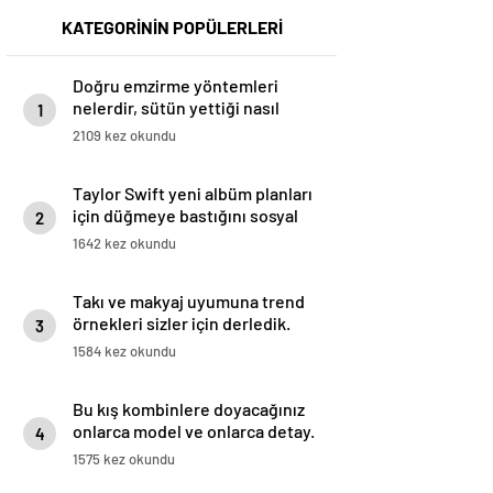
KATEGORİNİN POPÜLERLERİ
Doğru emzirme yöntemleri
nelerdir, sütün yettiği nasıl
1
anlaşılır?
2109 kez okundu
Taylor Swift yeni albüm planları
için düğmeye bastığını sosyal
2
medyadan duyurdu!
1642 kez okundu
Takı ve makyaj uyumuna trend
örnekleri sizler için derledik.
3
1584 kez okundu
Bu kış kombinlere doyacağınız
onlarca model ve onlarca detay.
4
1575 kez okundu