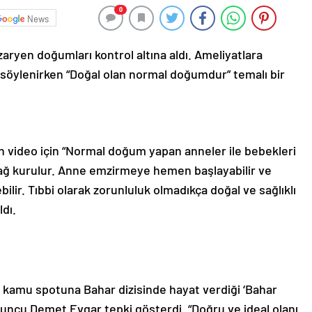
0
News
aryen doğumları kontrol altına aldı. Ameliyatlara
ı söylenirken “Doğal olan normal doğumdur” temalı bir
an video için “Normal doğum yapan anneler ile bebekleri
r bağ kurulur. Anne emzirmeye hemen başlayabilir ve
lir. Tıbbi olarak zorunluluk olmadıkça doğal ve sağlıklı
ldı.
kamu spotuna Bahar dizisinde hayat verdiği ‘Bahar
uncu Demet Evgar tepki gösterdi. “Doğru ve ideal olanı