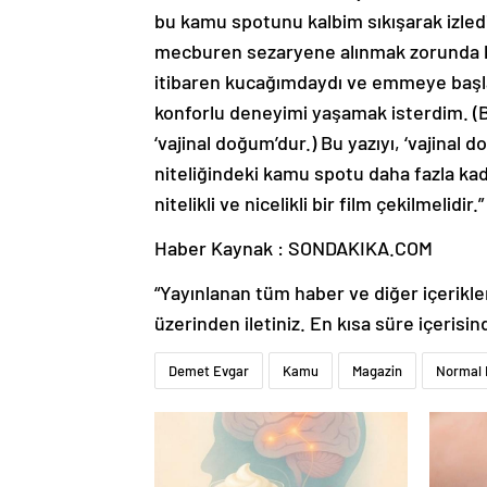
bu kamu spotunu kalbim sıkışarak izled
mecburen sezaryene alınmak zorunda k
itibaren kucağımdaydı ve emmeye başla
konforlu deneyimi yaşamak isterdim. (B
‘vajinal doğum’dur.) Bu yazıyı, ‘vajinal
niteliğindeki kamu spotu daha fazla kad
nitelikli ve nicelikli bir film çekilmelidir.
Haber Kaynak : SONDAKIKA.COM
“Yayınlanan tüm haber ve diğer içerikler i
üzerinden iletiniz. En kısa süre içerisin
Demet Evgar
Kamu
Magazin
Normal