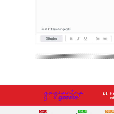
En az 10 karakter gerekli
Gönder
Ha
ed
CANLI
ANLIK
GÜNLÜ