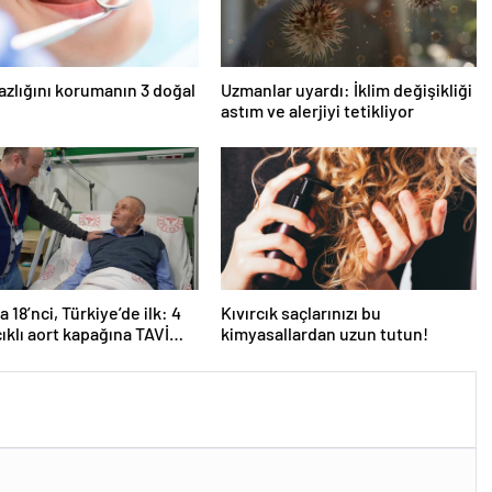
azlığını korumanın 3 doğal
Uzmanlar uyardı: İklim değişikliği
astım ve alerjiyi tetikliyor
 18’nci, Türkiye’de ilk: 4
Kıvırcık saçlarınızı bu
ıklı aort kapağına TAVİ
kimyasallardan uzun tutun!
yonu