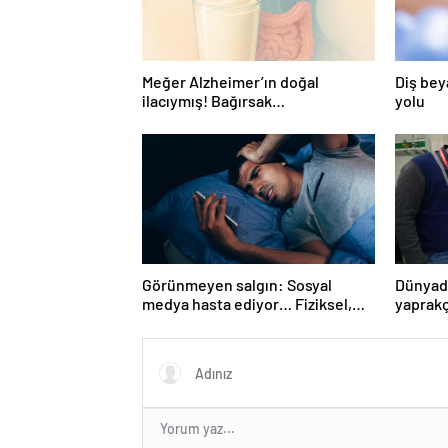
Meğer Alzheimer’ın doğal
Diş bey
ilacıymış! Bağırsak
yolu
iltihaplanmasını önlüyor…
Görünmeyen salgın: Sosyal
Dünyada
medya hasta ediyor… Fiziksel,
yaprakç
duygusal, zihinsel etkilerine
operas
inanamayacaksınız