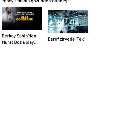
Yapay zekânın gözünden Gündeş!
Berkay Şahin’den
Eşref zirvede ‘Tek’
Murat Boz’a olay
Volkan Konak
göndermesi!
‘Herkes anıyor seni
ağabeyim’